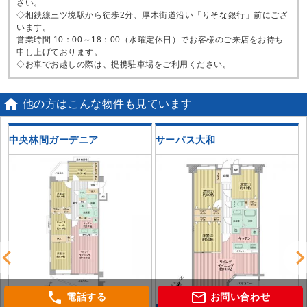
さい。
◇相鉄線三ツ境駅から徒歩2分、厚木街道沿い「りそな銀行」前にござ
います。
営業時間 10：00～18：00（水曜定休日）でお客様のご来店をお待ち
申し上げております。
◇お車でお越しの際は、提携駐車場をご利用ください。

他の方はこんな物件も見ています
中央林間ガーデニア
サーパス大和
phone
mail_outline
電話する
お問い合わせ