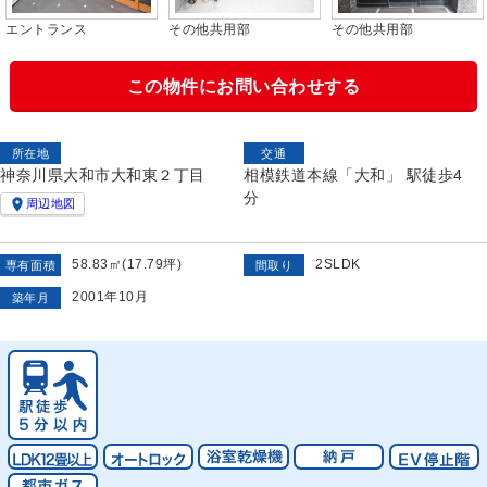
エントランス
その他共用部
その他共用部
この物件にお問い合わせする
所在地
交通
神奈川県大和市大和東２丁目
相模鉄道本線「大和」 駅徒歩4
分

周辺地図
58.83㎡(17.79坪)
2SLDK
専有面積
間取り
2001年10月
築年月