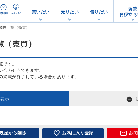
0
賃貸
買いたい
売りたい
借りたい
お役立ち
物件一覧（売買）
覧（売買）
覧です。
い合わせもできます。
の掲載が終了している場合があります。

表示


履歴から削除
お気に入り登録
お問