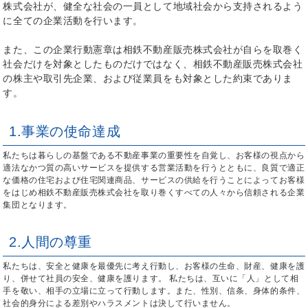
株式会社が、健全な社会の一員として地域社会から支持されるよう
に全ての企業活動を行います。
また、この企業行動憲章は相鉄不動産販売株式会社が自らを取巻く
社会だけを対象としたものだけではなく、相鉄不動産販売株式会社
の株主や取引先企業、および従業員をも対象とした約束でありま
す。
1.事業の使命達成
私たちは暮らしの基盤である不動産事業の重要性を自覚し、お客様の視点から
適法なかつ質の高いサービスを提供する営業活動を行うとともに、良質で適正
な価格の住宅および住宅関連商品、サービスの供給を行うことによってお客様
をはじめ相鉄不動産販売株式会社を取り巻くすべての人々から信頼される企業
集団となります。
2.人間の尊重
私たちは、安全と健康を最優先に考え行動し、お客様の生命、財産、健康を護
り、併せて社員の安全、健康を護ります。 私たちは、互いに「人」として相
手を敬い、相手の立場に立って行動します。また、性別、信条、身体的条件、
社会的身分による差別やハラスメントは決して行いません。