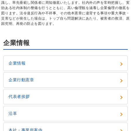
識し、率先垂範し関係者に周知徹底いたします。社内外の声を常時把握し、実
効ある社内体制の整備を行うとともに、高い倫理観を涵養し企業倫理の徹底を
図ります。法令違反行為や不祥事、その他本憲章に違背する事項や重大事故・
災害などが発生した場合は、トップ自ら問題解決にあたり、被害者の救済、原
因究明、再発の防止を図ります。
企業情報

企業情報

企業行動憲章

代表者挨拶

沿革

本社・事業所案内