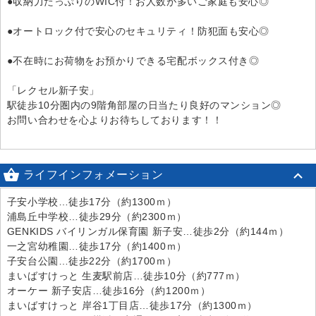
●収納力たっぷりのWIC付！お人数が多いご家庭も安心◎
●オートロック付で安心のセキュリティ！防犯面も安心◎
●不在時にお荷物をお預かりできる宅配ボックス付き◎
「レクセル新子安」
駅徒歩10分圏内の9階角部屋の日当たり良好のマンション◎
お問い合わせを心よりお待ちしております！！

ライフインフォメーション
子安小学校…徒歩17分（約1300ｍ）
浦島丘中学校…徒歩29分（約2300ｍ）
GENKIDS バイリンガル保育園 新子安…徒歩2分（約144ｍ）
一之宮幼稚園…徒歩17分（約1400ｍ）
子安台公園…徒歩22分（約1700ｍ）
まいばすけっと 生麦駅前店…徒歩10分（約777ｍ）
オーケー 新子安店…徒歩16分（約1200ｍ）
まいばすけっと 岸谷1丁目店…徒歩17分（約1300ｍ）