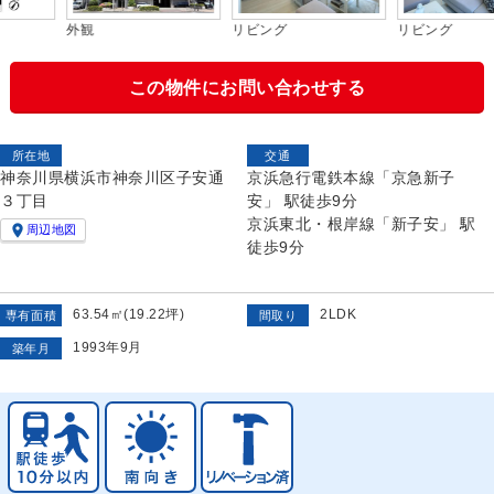
外観
リビング
リビング
この物件にお問い合わせする
所在地
交通
神奈川県横浜市神奈川区子安通
京浜急行電鉄本線「京急新子
３丁目
安」 駅徒歩9分
京浜東北・根岸線「新子安」 駅

周辺地図
徒歩9分
63.54㎡(19.22坪)
2LDK
専有面積
間取り
1993年9月
築年月