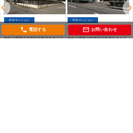
中古マンション
中古マンション
4,790
4,499
phone
mail_outline
万円（税込）
万円（税込）
電話する
お問い合わせ
神奈川県横浜市鶴見区鶴見中央２丁
神奈川県横浜市鶴見区鶴見中央３丁
0
目
目
京浜東北・根岸線「鶴見」 駅徒歩10
京浜東北・根岸線「鶴見」 駅徒歩12
分
分
会社概要
個人情報保護方針
当社WEBサイトのご利用にあたって
相鉄マンション図鑑
グレーシアタワー二俣川
グレーシアタワーズ海老名