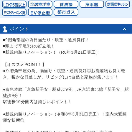

ポイント
■9階角部屋の為日当たり・眺望・通風良好！
■駅まで平坦9分の好立地！
■新規内装リノベーション！（R8年3月21日完工）
【オススメPOINT！】
●９階角部屋の為、陽当り・眺望・通風良好◎お洗濯物も良く乾
き、暖かな日差しが。リビングには自然と家族が集います！
●京急本線「京急新子安」駅徒歩9分、JR京浜東北線「新子安」駅
徒歩9分！
駅徒歩10分圏内は嬉しいポイント！
●新規内装リノベーション（令和8年3月31日完工）！室内大変綺
麗な状態◎