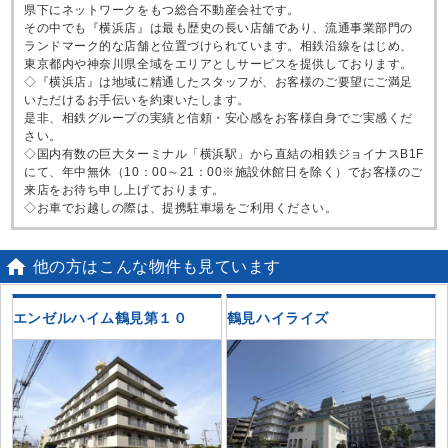
県下にネットワークをもつ総合不動産会社です。
その中でも『横浜店』は最も歴史の長い店舗であり、流通事業部門の
ランドマーク的な店舗と位置づけられています。相鉄沿線をはじめ、
東京都内や神奈川県全域をエリアとしサービスを提供しております。
◇『横浜店』は地域に精通したスタッフが、お客様のご要望にご満足
いただけるお手伝いを約束いたします。
是非、相鉄グループの実績と信頼・安心感をお客様自身でご実感くだ
さい。
◇国内有数の巨大ターミナル「横浜駅」から直結の相鉄ジョイナスB1F
にて、年中無休（10：00～21：00※施設休館日を除く）でお客様のご
来店をお待ち申し上げております。
◇お車でお越しの際は、提携駐車場をご利用ください。

他の方はこんな物件も見ています
ン
エンゼルハイム鶴見第１０
鶴見ハイライズ