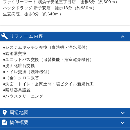
ファミリーマート 横浜子安通三丁目店…徒歩8分（約600ｍ）
ハックドラッグ 新子安店…徒歩13分（約980ｍ）
生麦病院…徒歩9分（約640ｍ）

リフォーム内容
●システムキッチン交換（食洗機・浄水器付）
●給湯器交換
●ユニットバス交換（追焚機能・浴室乾燥機付）
●洗面化粧台交換
●トイレ交換（洗浄機付）
●（全）クロス張替
●洗面・トイレ・玄関土間・塩ビタイル新規施工
●照明器具設置
●ハウスクリーニング

周辺地図

物件概要