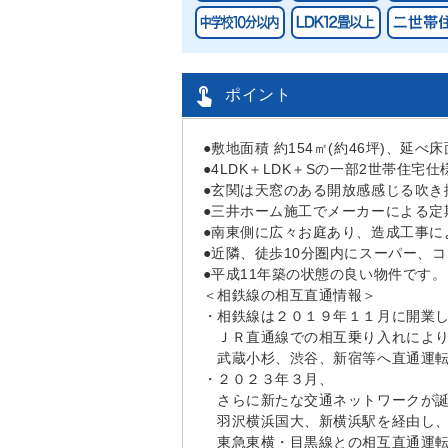

ポイント
●敷地面積 約154㎡(約46坪)、延べ
●4LDK＋LDK＋Sの一部2世帯住
●玄関は天窓のある開放感感じる吹き
●三井ホーム施工でメーカーによる定
●南東側に広々お庭あり、造成工事に
●近隣、徒歩10分圏内にスーパー、
●平成11年築の状態の良い物件です
＜相鉄線の相互直通情報＞
・相鉄線は２０１９年１１月に開業
ＪＲ直通線での相互乗り入れによ
武蔵小杉、渋谷、新宿等へ直通運
・２０２３年３月、
さらに新たな交通ネットワークが
羽沢横浜国大、新横浜駅を経由し
東急東横・目黒線との相互直通運転