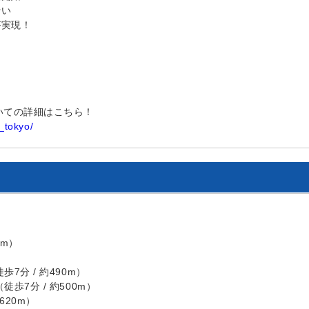
行い
実現！
いての詳細はこちら！
o_tokyo/
）
0m）
）
7分 / 約490m）
歩7分 / 約500m）
620m）