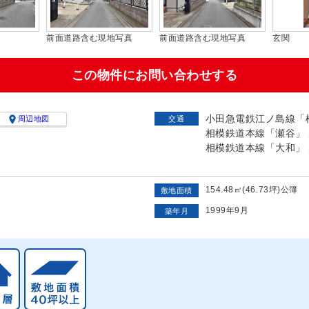
前面道路含む現地写真
前面道路含む現地写真
玄関
この物件にお問い合わせする
小田急電鉄江ノ島線「桜

周辺地図
交通
相模鉄道本線「瀬谷」 
相模鉄道本線「大和」 
154.48㎡(46.73坪)公簿
敷地面積
1999年9月
築年月