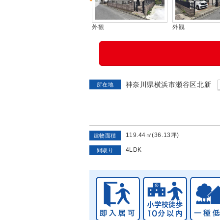
間取り図
外観
外観
神奈川県横浜市瀬谷区北新
所在地
119.44㎡(36.13坪)
建物面積
4LDK
間取り