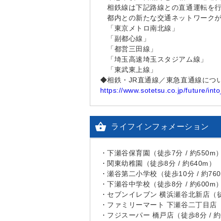
相鉄線は下記路線との直通運転を
都内との新たな交通ネットワークが
「東京メトロ南北線」
「副都心線」
「都営三田線」
「埼玉高速埼玉スタジアム線」
「東武東上線」
◆相鉄・JR直通線／東急直通線につ
https://www.sotetsu.co.jp/future/int

ライフインフォメーション
・下瀬谷保育園（徒歩7分 / 約550m
・関東幼稚園（徒歩8分 / 約640m）
・瀬谷第二小学校（徒歩10分 / 約76
・下瀬谷中学校（徒歩8分 / 約600m
・セブンイレブン 横浜瀬谷北新店（徒歩
・ファミリーマート 下瀬谷二丁目店（徒
・フジスーパー 橋戸店（徒歩8分 / 約