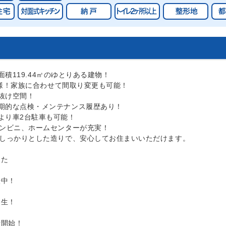
床面積119.44㎡のゆとりある建物！
宅仕様！家族に合わせて間取り変更も可能！
抜け空間！
期的な点検・メンテナンス履歴あり！
より車2台駐車も可能！
コンビニ、ホームセンターが充実！
。しっかりとした造りで、安心してお住まいいただけます。
した
り
転中！
誕生！
、
開始！