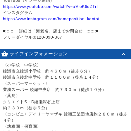
YouTube（イメージ動画）
https://www.youtube.com/watch?v=a9-oK6uZTrI
インスタグラム
https://www.instagram.com/homeposition_kanto/
■::::::: 詳細は「海老名」店までお問合せ :::::::■
フリーダイヤル:0120-090-367

ライフインフォメーション
〈小学校・中学校〉
綾瀬市立綾瀬小学校 約４６０ｍ（徒歩６分）
綾瀬市立綾北中学校 約１１００ｍ（徒歩１４分）
〈スーパーマーケット〉
業務スーパー 綾瀬中央店 約７３０ｍ（徒歩１０分）
〈薬局〉
クリエイトS・D綾瀬深谷上店
約３３０ｍ（徒歩５分）
〈コンビニ〉デイリーヤマザキ 綾瀬工業団地店約２８０ｍ（徒歩
４分）
〈幼稚園・保育園〉