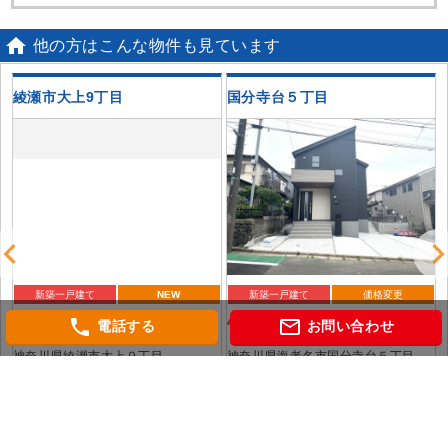

他の方はこんな物件も見ています
新
綾瀬市大上9丁目
国分寺台５丁目
歩
新築一戸建て
NEW
新築一戸建て
価格変更
4,280
4,680
phone
mail_outline
万円（税込）
万円（税込）
電話する
お問い合わせ
神奈川県綾瀬市大上９丁目
神奈川県海老名市国分寺台５丁目
相模鉄道本線「さがみ野」 駅徒歩10
相模鉄道本線「海老名」 バス10分
分