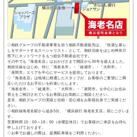
◇相鉄グループの不動産事業を担う相鉄不動産販売は、「快適な暮ら
しをサポートするスペシャリスト」として、相鉄沿線をはじめ神奈川
県下にネットワークをもつ総合不動産会社です。
その中でも『海老名店』はおかげさまで開設から30年を超えました。
相鉄沿線をはじめ、特に「海老名市」・「綾瀬市」・「大和市」・
「座間市」エリアを中心にサービスを提供しております。
◇『海老名店』は地域に精通したスタッフが、お客様のご要望にご満
足いただけるお手伝いを約束いたします。
「海老名市」・「綾瀬市」・「大和市」・「座間市」を中心にお住み
替えをご検討されているお客様はお気軽にご相談ください。
是非、相鉄グループの実績と信頼・安心感をお客様自身でご実感くだ
さい。
◇相鉄線海老名駅から徒歩5分、「横浜銀行 海老名支店」前にございま
す。
営業時間 10：00～18：00（水曜定休日）でお客様のご来店をお待ち
申し上げております。
◇お車でお越しの際は、提携駐車場をご利用ください。