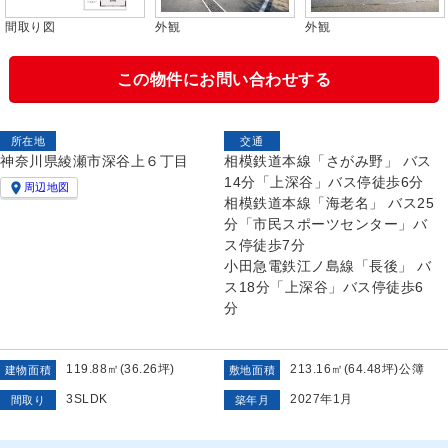
間取り図
外観
外観
この物件にお問い合わせする
所在地
交通
神奈川県綾瀬市深谷上６丁目
相模鉄道本線「さがみ野」 バス
14分「上深谷」バス停徒歩6分

周辺地図
相模鉄道本線「海老名」 バス25
分「市民スポーツセンター」バ
ス停徒歩7分
小田急電鉄江ノ島線「長後」 バ
ス18分「上深谷」バス停徒歩6
分
119.88㎡(36.26坪)
213.16㎡(64.48坪)公簿
建物面積
敷地面積
3SLDK
2027年1月
間取り
築年月