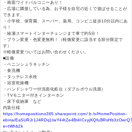
・南面ワイドバルコニーあり！
・広場に隣接している為、お子様を自宅の近くで遊ばせることが
できます。
・小学校、保育園、スーパー、薬局、コンビニ徒歩10分以内にあ
り！
・綾瀬スマートインターチェンジまで車で約5分！
・プラン変更・色変更無料！（軽微変更に該当する部分限定で
す）
※軽微変更ついてはお問い合わせください。
■設備
・ペニンシュラキッチン
・食洗機
・タッチレス水栓
・浴室乾燥機
・ハンドシャワー付洗面化粧台（ダブルボウル洗面）
・TVモニター付きインターホン
・床下収納庫 など
内装仕様
https://homepositiono365.sharepoint.com/:b:/s/HomePosition-
ebina/EaSURJr1J4RDq1IwY44tZe4Bt4ICxyjKQfuBRsHb3zOwrQ
e=tWhb2k