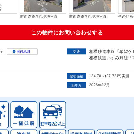
前面道路含む現地写真
前面道路含む現地写真
その他画
この物件にお問い合わせする
丘
相模鉄道本線「希望ケ丘

周辺地図
交通
相模鉄道いずみ野線「南
124.70㎡(37.72坪)実測
敷地面積
2026年12月
築年月