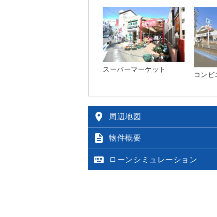
スーパーマーケット
コンビ

周辺地図

物件概要

ローンシミュレーション