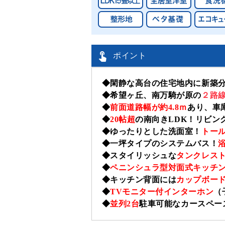

ポイント
◆閑静な高台の住宅地内に新築
◆
希望ヶ丘、南万騎が原の
２路
◆
前面道路幅が約
4.8
ｍ
あり、車
◆
20
帖超
の南向き
LDK
！リビン
◆ゆったりとした洗面室！
トー
◆一坪タイプのシステムバス！
◆スタイリッシュな
タンクレス
◆
ペニンシュラ型対面式キッチ
◆キッチン背面には
カップボー
◆
TV
モニター付インターホン
（
◆
並列
2
台
駐車可能なカースペー