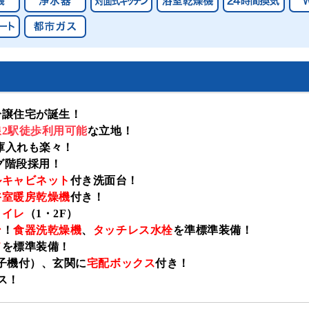
分譲住宅が誕生！
線
2
駅徒歩利用可能
な立地！
庫入れも楽々！
グ階段採用！
ルキャビネット
付き洗面台！
浴室暖房乾燥機
付き！
トイレ
（
1
・
2F
）
ン
！
食器洗乾燥機
、
タッチレス水栓
を準標準装備！
ド
を標準装備！
子機付）、玄関に
宅配ボックス
付き！
ス！