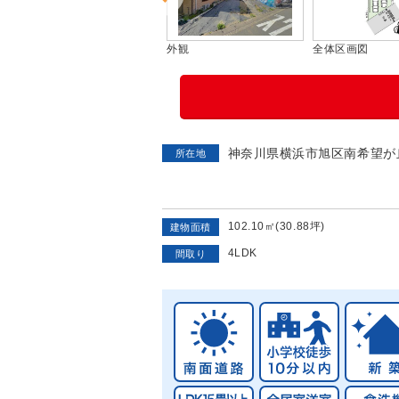
間取り図
外観
全体区画図
神奈川県横浜市旭区南希望が
所在地
102.10㎡(30.88坪)
建物面積
4LDK
間取り