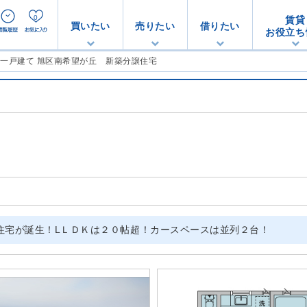
0
賃貸
買いたい
売りたい
借りたい
お役立ち
築一戸建て 旭区南希望が丘 新築分譲住宅
住宅が誕生！LＬＤＫは２０帖超！カースペースは並列２台！