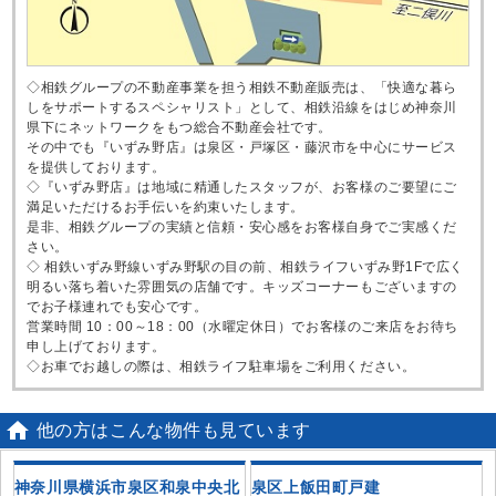
◇相鉄グループの不動産事業を担う相鉄不動産販売は、「快適な暮ら
しをサポートするスペシャリスト」として、相鉄沿線をはじめ神奈川
県下にネットワークをもつ総合不動産会社です。
その中でも『いずみ野店』は泉区・戸塚区・藤沢市を中心にサービス
を提供しております。
◇『いずみ野店』は地域に精通したスタッフが、お客様のご要望にご
満足いただけるお手伝いを約束いたします。
是非、相鉄グループの実績と信頼・安心感をお客様自身でご実感くだ
さい。
◇ 相鉄いずみ野線いずみ野駅の目の前、相鉄ライフいずみ野1Fで広く
明るい落ち着いた雰囲気の店舗です。キッズコーナーもございますの
でお子様連れでも安心です。
営業時間 10：00～18：00（水曜定休日）でお客様のご来店をお待ち
申し上げております。
◇お車でお越しの際は、相鉄ライフ駐車場をご利用ください。

他の方はこんな物件も見ています
戸
神奈川県横浜市泉区和泉中央北
泉区上飯田町戸建