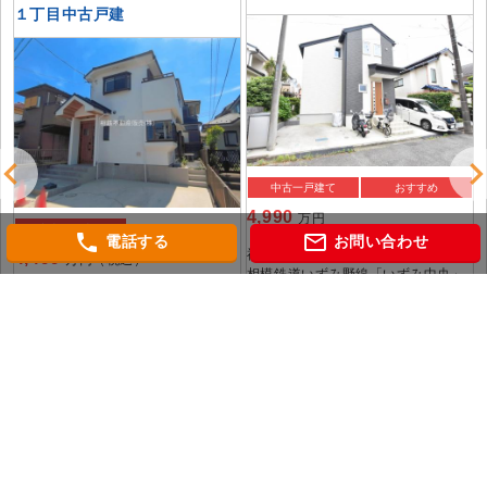
１丁目中古戸建
中古一戸建て
おすすめ
4,990
万円
中古一戸建て
phone
mail_outline
電話する
お問い合わせ
神奈川県横浜市泉区上飯田町
4,499
万円（税込）
相模鉄道いずみ野線「いずみ中央」
駅徒歩15分
神奈川県横浜市泉区和泉中央北１丁
目
横浜市ブルーライン「立場」 駅徒歩
徒
15分