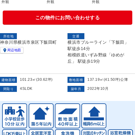
外観
外観
外観
この物件にお問い合わせする
所在地
交通
神奈川県横浜市泉区下飯田町
横浜市ブルーライン「下飯田」
駅徒歩14分

周辺地図
相模鉄道いずみ野線「ゆめが
丘」 駅徒歩19分
101.23㎡(30.62坪)
137.19㎡(41.50坪)公簿
建物面積
敷地面積
4SLDK
2022年10月
間取り
築年月