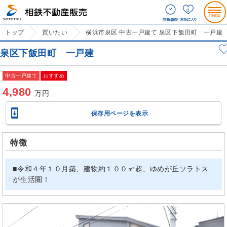
0
トップ
買いたい
横浜市泉区 中古一戸建て 泉区下飯田町 一戸建
泉区下飯田町 一戸建
中古一戸建て
おすすめ
4,980
万円

保存用ページを表示
特徴
■令和４年１０月築、建物約１００㎡超、ゆめが丘ソラトス
が生活圏！