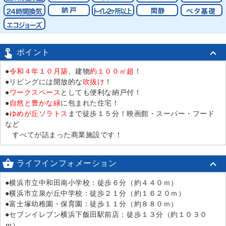

ポイント
●
令和４年１０月築
、建物
約１００㎡超
！
●リビングには開放的な
吹抜け
！
●
ワークスペース
としても便利な納戸付！
●
自然と豊かな緑
に包まれた住宅！
●
ゆめが丘ソラトス
まで徒歩１５分！映画館・スーパー・フード
など
すべてが詰まった商業施設です！

ライフインフォメーション
●横浜市立中和田南小学校：徒歩６分（約４４０ｍ）
●横浜市立泉が丘中学校：徒歩２１分（約１６２０ｍ）
●富士塚幼稚園・保育園：徒歩１１分（約８８０ｍ）
●セブンイレブン横浜下飯田駅前店：徒歩１３分（約１０３０
ｍ）