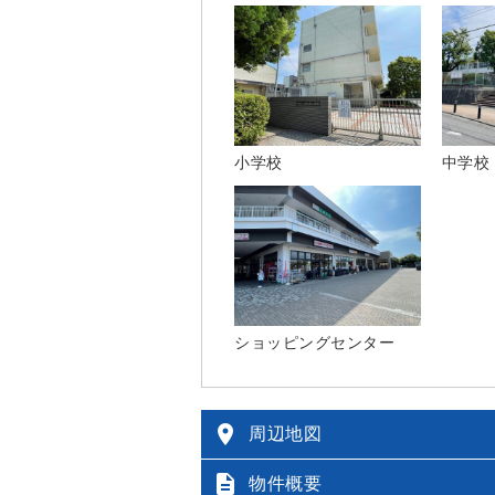
小学校
中学校
ショッピングセンター

周辺地図

物件概要