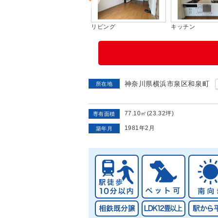
間取り図
リビング
キッチン
神奈川県横浜市泉区和泉町
所在地
77.10㎡(23.32坪)
専有面積
1981年2月
築年月