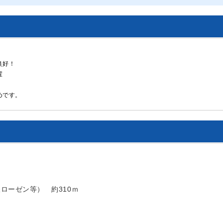
良好！
置
めです。
ローゼン等） 約310ｍ