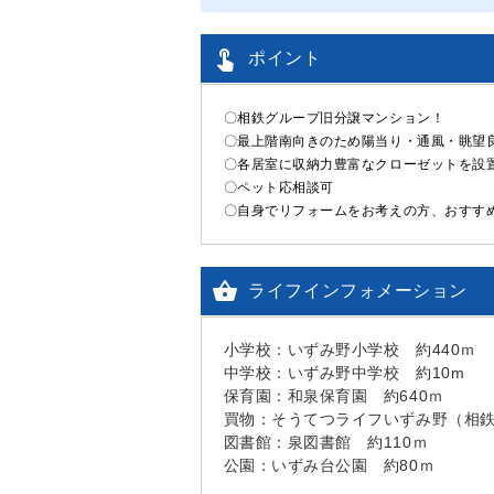

ポイント
〇相鉄グループ旧分譲マンション！
〇最上階南向きのため陽当り・通風・眺望
〇各居室に収納力豊富なクローゼットを設
〇ペット応相談可
〇自身でリフォームをお考えの方、おすす

ライフインフォメーション
小学校：いずみ野小学校 約440ｍ
中学校：いずみ野中学校 約10m
保育園：和泉保育園 約640ｍ
買物：そうてつライフいずみ野（相鉄
図書館：泉図書館 約110ｍ
公園：いずみ台公園 約80ｍ