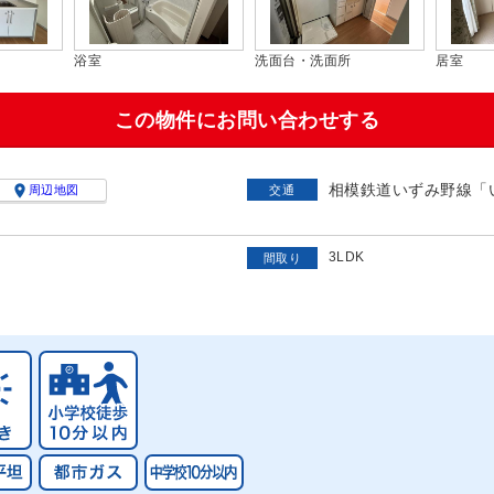
浴室
洗面台・洗面所
居室
この物件にお問い合わせする
相模鉄道いずみ野線「

周辺地図
交通
3LDK
間取り