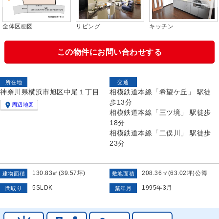
全体区画図
リビング
キッチン
この物件にお問い合わせする
所在地
交通
神奈川県横浜市旭区中尾１丁目
相模鉄道本線「希望ケ丘」 駅徒
歩13分

周辺地図
相模鉄道本線「三ツ境」 駅徒歩
18分
相模鉄道本線「二俣川」 駅徒歩
23分
130.83㎡(39.57坪)
208.36㎡(63.02坪)公簿
建物面積
敷地面積
5SLDK
1995年3月
間取り
築年月