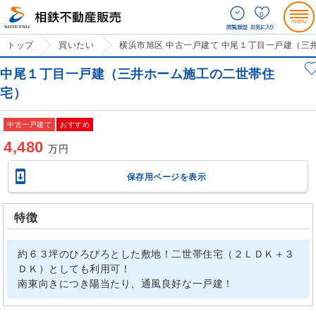
0
トップ
買いたい
横浜市旭区 中古一戸建て 中尾１丁目一戸建（三
中尾１丁目一戸建（三井ホーム施工の二世帯住
宅）
中古一戸建て
おすすめ
4,480
万円

保存用ページを表示
特徴
約６３坪のひろびろとした敷地！二世帯住宅（２ＬＤＫ＋３
ＤＫ）としても利用可！
南東向きにつき陽当たり、通風良好な一戸建！