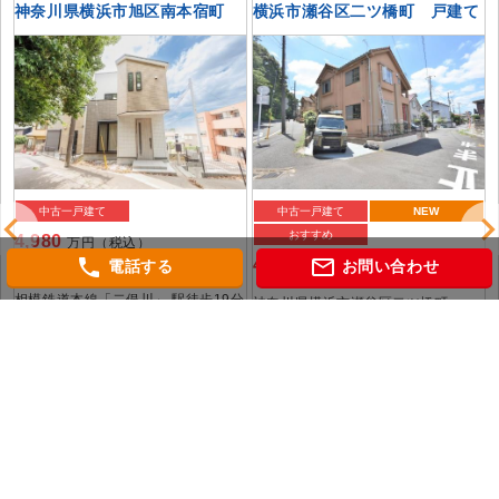
戸
神奈川県横浜市旭区南本宿町
横浜市瀬谷区二ツ橋町 戸建て
中古一戸建て
中古一戸建て
NEW
おすすめ
4,980
万円（税込）
phone
mail_outline
4,680
電話する
お問い合わせ
万円（税込）
神奈川県横浜市旭区南本宿町
相模鉄道本線「二俣川」 駅徒歩19分
神奈川県横浜市瀬谷区二ツ橋町
相模鉄道本線「三ツ境」 駅徒歩14分