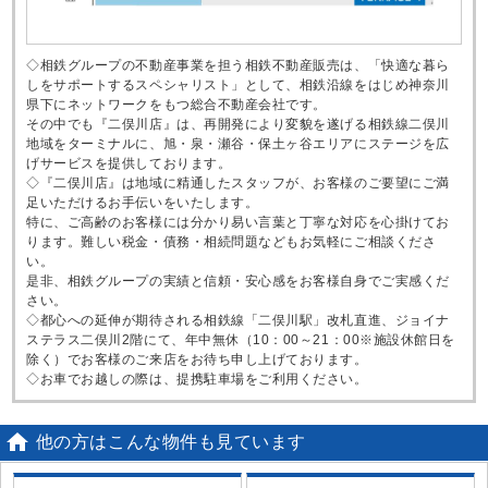
◇相鉄グループの不動産事業を担う相鉄不動産販売は、「快適な暮ら
しをサポートするスペシャリスト」として、相鉄沿線をはじめ神奈川
県下にネットワークをもつ総合不動産会社です。
その中でも『二俣川店』は、再開発により変貌を遂げる相鉄線二俣川
地域をターミナルに、旭・泉・瀬谷・保土ヶ谷エリアにステージを広
げサービスを提供しております。
◇『二俣川店』は地域に精通したスタッフが、お客様のご要望にご満
足いただけるお手伝いをいたします。
特に、ご高齢のお客様には分かり易い言葉と丁寧な対応を心掛けてお
ります。難しい税金・債務・相続問題などもお気軽にご相談くださ
い。
是非、相鉄グループの実績と信頼・安心感をお客様自身でご実感くだ
さい。
◇都心への延伸が期待される相鉄線「二俣川駅」改札直進、ジョイナ
ステラス二俣川2階にて、年中無休（10：00～21：00※施設休館日を
除く）でお客様のご来店をお待ち申し上げております。
◇お車でお越しの際は、提携駐車場をご利用ください。

他の方はこんな物件も見ています