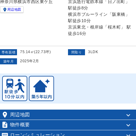
神奈川県横浜市西区東ケ丘
京浜急行電鉄本線「日ノ出町」
駅徒歩8分

周辺地図
横浜市ブルーライン「阪東橋」
駅徒歩10分
京浜東北・根岸線「桜木町」 駅
徒歩16分
75.14㎡(22.73坪)
3LDK
専有面積
間取り
2025年2月
築年月

周辺地図

物件概要

ローンシミュレーション