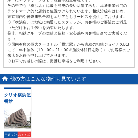
その中でも『横浜店』は最も歴史の長い店舗であり、流通事業部門の
ランドマーク的な店舗と位置づけられています。相鉄沿線をはじめ、
東京都内や神奈川県全域をエリアとしサービスを提供しております。
◇『横浜店』は地域に精通したスタッフが、お客様のご要望にご満足
いただけるお手伝いを約束いたします。
是非、相鉄グループの実績と信頼・安心感をお客様自身でご実感くだ
さい。
◇国内有数の巨大ターミナル「横浜駅」から直結の相鉄ジョイナスB1F
にて、年中無休（10：00～21：00※施設休館日を除く）でお客様のご
来店をお待ち申し上げております。
◇お車でお越しの際は、提携駐車場をご利用ください。

他の方はこんな物件も見ています
クリオ横浜伍
番館
中古マン
おすすめ