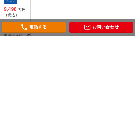
ション
9,498
万円
（税込）
神奈川県横浜市
phone
mail_outline
電話する
お問い合わせ
西区楠町
東海道本線「横
浜」 駅徒歩10
分
会社概要
個人情報保護方針
当社WEBサイトのご利用にあたって
相鉄マンション図鑑
グレーシアタワー二俣川
グレーシアタワーズ海老名
THE YOKOHAMA FRONT TOWER