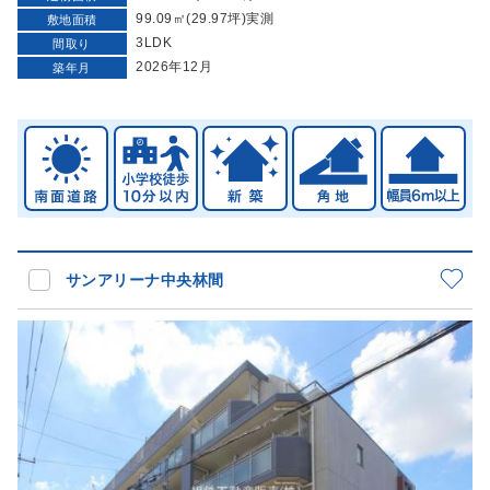
99.09㎡(29.97坪)実測
敷地面積
3LDK
間取り
2026年12月
築年月
サンアリーナ中央林間