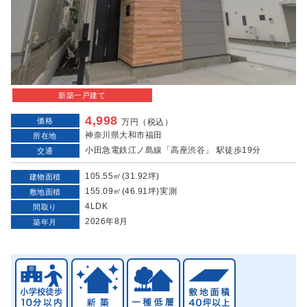
新築一戸建て
4,998
価格
万円（税込）
神奈川県大和市福田
所在地
小田急電鉄江ノ島線「高座渋谷」 駅徒歩19分
交通
105.55㎡(31.92坪)
建物面積
155.09㎡(46.91坪)実測
敷地面積
4LDK
間取り
2026年8月
築年月