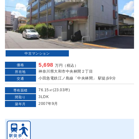
中古マンション
5,698
価格
万円（税込）
神奈川県大和市中央林間２丁目
所在地
小田急電鉄江ノ島線「中央林間」 駅徒歩9分
交通
76.15㎡(23.03坪)
専有面積
3LDK
間取り
2007年9月
築年月