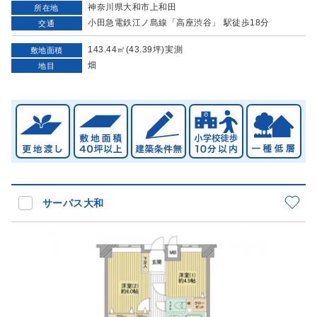
神奈川県大和市上和田
所在地
小田急電鉄江ノ島線「高座渋谷」 駅徒歩18分
交通
143.44㎡(43.39坪)実測
敷地面積
畑
地目
サーパス大和