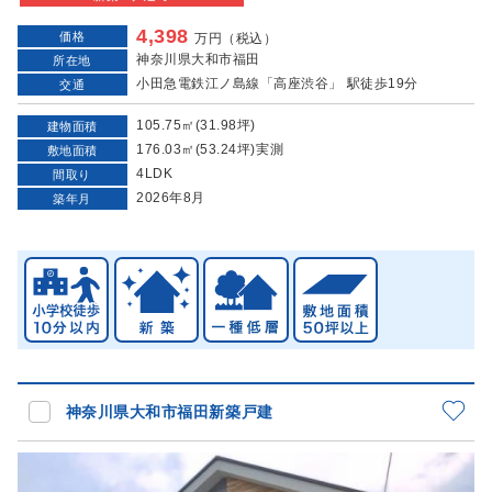
4,398
価格
万円（税込）
神奈川県大和市福田
所在地
小田急電鉄江ノ島線「高座渋谷」 駅徒歩19分
交通
105.75㎡(31.98坪)
建物面積
176.03㎡(53.24坪)実測
敷地面積
4LDK
間取り
2026年8月
築年月
神奈川県大和市福田新築戸建