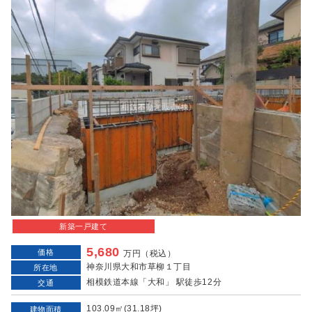
新築一戸建て
5,680
価格
万円（税込）
神奈川県大和市草柳１丁目
所在地
相模鉄道本線「大和」 駅徒歩12分
交通
103.09㎡(31.18坪)
建物面積