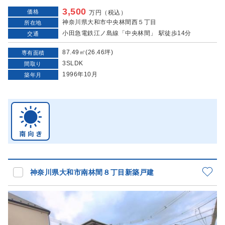
3,500
価格
万円（税込）
神奈川県大和市中央林間西５丁目
所在地
小田急電鉄江ノ島線「中央林間」 駅徒歩14分
交通
87.49㎡(26.46坪)
専有面積
3SLDK
間取り
1996年10月
築年月
神奈川県大和市南林間８丁目新築戸建