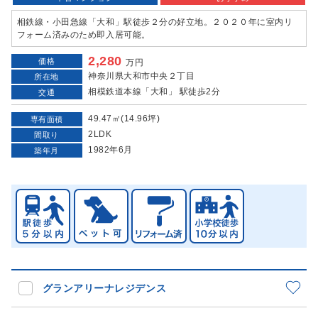
相鉄線・小田急線「大和」駅徒歩２分の好立地。２０２０年に室内リ
フォーム済みのため即入居可能。
2,280
価格
万円
神奈川県大和市中央２丁目
所在地
相模鉄道本線「大和」 駅徒歩2分
交通
49.47㎡(14.96坪)
専有面積
2LDK
間取り
1982年6月
築年月
グランアリーナレジデンス