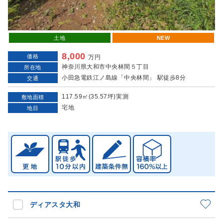
土地
NEW
8,000
価格
万円
神奈川県大和市中央林間５丁目
所在地
小田急電鉄江ノ島線「中央林間」 駅徒歩8分
交通
117.59㎡(35.57坪)実測
敷地面積
宅地
地目
ディアスタ大和