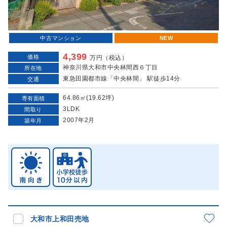
中古マンション
NEW
4,399
価格
万円（税込）
神奈川県大和市中央林間西６丁目
所在地
東急田園都市線「中央林間」 駅徒歩14分
交通
64.86㎡(19.62坪)
専有面積
3LDK
間取り
2007年2月
築年月
大和市上和田売地