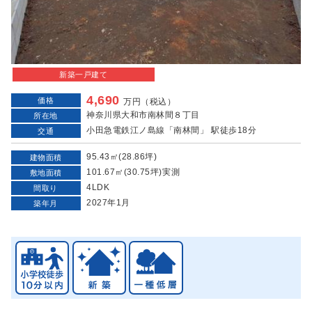
新築一戸建て
4,690
価格
万円（税込）
神奈川県大和市南林間８丁目
所在地
小田急電鉄江ノ島線「南林間」 駅徒歩18分
交通
95.43㎡(28.86坪)
建物面積
101.67㎡(30.75坪)実測
敷地面積
4LDK
間取り
2027年1月
築年月