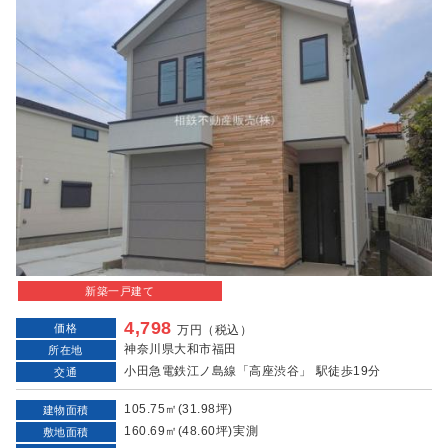
新築一戸建て
4,798
価格
万円（税込）
神奈川県大和市福田
所在地
小田急電鉄江ノ島線「高座渋谷」 駅徒歩19分
交通
105.75㎡(31.98坪)
建物面積
160.69㎡(48.60坪)実測
敷地面積