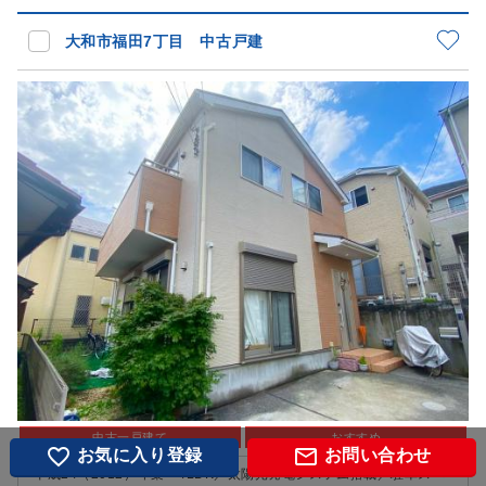
大和市福田7丁目 中古戸建
中古一戸建て
おすすめ


お気に入り登録
お問い合わせ
■平成24（2012）年築・4LDK／太陽光発電システム搭載／駐車スペー