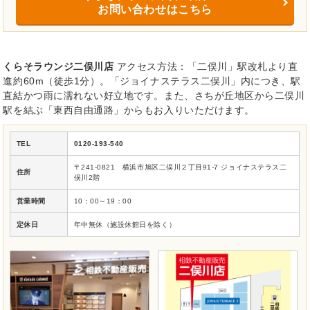
お問い合わせはこちら
くらそラウンジ二俣川店
アクセス方法：「二俣川」駅改札より直
進約60m（徒歩1分）。「ジョイナステラス二俣川」内につき、駅
直結かつ雨に濡れない好立地です。また、さちが丘地区から二俣川
駅を結ぶ「東西自由通路」からもお入りいただけます。
TEL
0120-193-540
〒241-0821 横浜市旭区二俣川２丁目91-7 ジョイナステラス二
住所
俣川2階
営業時間
10：00～19：00
定休日
年中無休（施設休館日を除く）