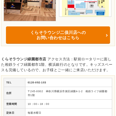
くらそラウンジ二俣川店への
お問い合わせはこちら
くらそラウンジ緑園都市店
アクセス方法：駅前ロータリーに面し
た相鉄ライフ緑園都市1階、横浜銀行のとなりです。キッズスペー
スも完備しているので、お子様とご一緒にご来店いただけます。
TEL
0120-092-103
〒245-0002 神奈川県横浜市泉区緑園4-1-2 相鉄ライフ緑園都
住所
市1階
営業時間
10：00～18：00
定休日
毎週水曜日