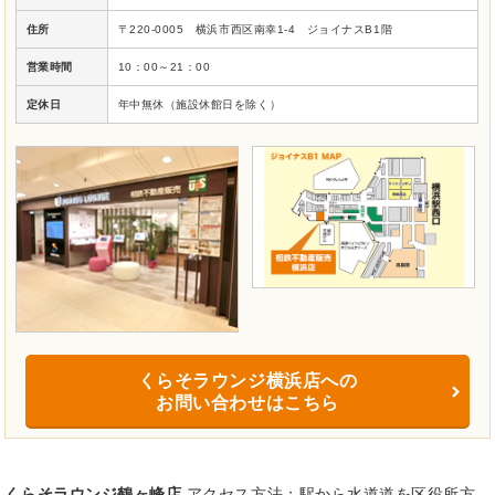
住所
〒220-0005 横浜市西区南幸1-4 ジョイナスB1階
営業時間
10：00～21：00
定休日
年中無休（施設休館日を除く）
くらそラウンジ横浜店への
お問い合わせはこちら
くらそラウンジ鶴ヶ峰店
アクセス方法：駅から水道道を区役所方