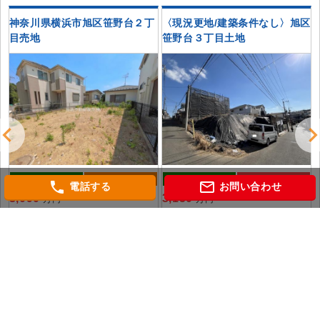
神奈川県横浜市旭区笹野台２丁
〈現況更地/建築条件なし〉旭区
目売地
笹野台３丁目土地
土地
価格変更
土地
おすすめ
phone
mail_outline
電話する
お問い合わせ
3,090
3,150
万円
万円
神奈川県横浜市旭区笹野台２丁目
神奈川県横浜市旭区笹野台３丁目
相模鉄道本線「三ツ境」 駅徒歩13分
相模鉄道本線「三ツ境」 駅徒歩11分