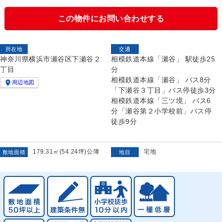
この物件にお問い合わせする
所在地
交通
神奈川県横浜市瀬谷区下瀬谷２
相模鉄道本線「瀬谷」 駅徒歩25
丁目
分
相模鉄道本線「瀬谷」 バス8分

周辺地図
「下瀬谷３丁目」バス停徒歩3分
相模鉄道本線「三ツ境」 バス6
分「瀬谷第２小学校前」バス停
徒歩9分
179.31㎡(54.24坪)公簿
宅地
敷地面積
地目