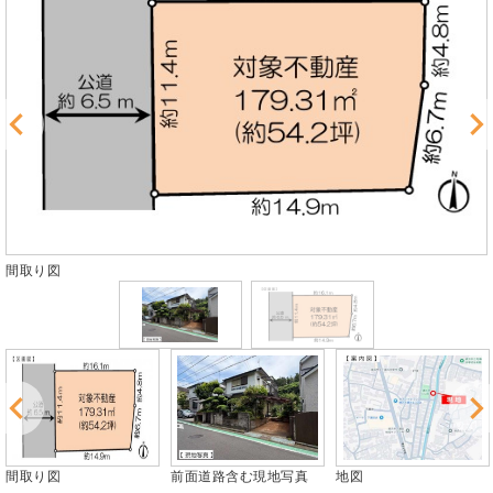
り図
外観
間取り図
前面道路含む現地写真
地図