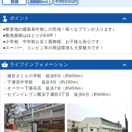

ポイント
●整形地の建築条件無しの売地！様々なプランが入ります♪
●敷地面積はゆとりの54坪！
●小学校、中学校も近く親御様、お子様も安心です。
●スーパー、コンビニ等の周辺環境も大変魅力です！

ライフインフォメーション
・瀬谷さくら小学校 徒歩8分（約600m）
・下瀬谷中学校 徒歩3分（約190m）
・オーケー下瀬谷店 徒歩7分（約450m）
・セブンイレブン横浜下瀬谷2丁目 徒歩6分（約400m）