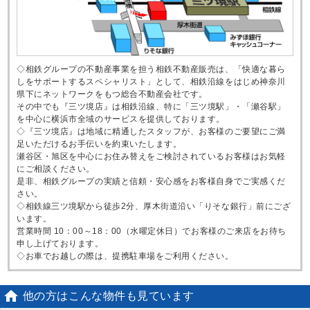
◇相鉄グループの不動産事業を担う相鉄不動産販売は、「快適な暮ら
しをサポートするスペシャリスト」として、相鉄沿線をはじめ神奈川
県下にネットワークをもつ総合不動産会社です。
その中でも『三ツ境店』は相鉄沿線、特に「三ツ境駅」・「瀬谷駅」
を中心に横浜市全域のサービスを提供しております。
◇『三ツ境店』は地域に精通したスタッフが、お客様のご要望にご満
足いただけるお手伝いを約束いたします。
瀬谷区・旭区を中心にお住み替えをご検討されているお客様はお気軽
にご相談ください。
是非、相鉄グループの実績と信頼・安心感をお客様自身でご実感くだ
さい。
◇相鉄線三ツ境駅から徒歩2分、厚木街道沿い「りそな銀行」前にござ
います。
営業時間 10：00～18：00（水曜定休日）でお客様のご来店をお待ち
申し上げております。
◇お車でお越しの際は、提携駐車場をご利用ください。

他の方はこんな物件も見ています