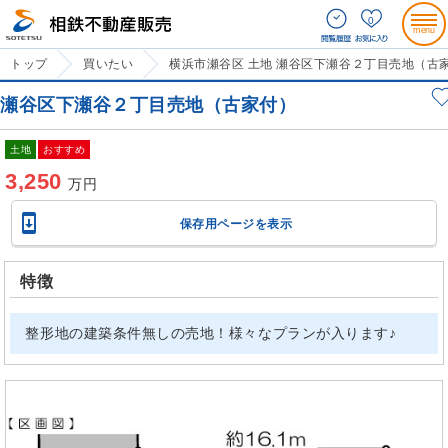
0
トップ
買いたい
横浜市瀬谷区 土地 瀬谷区下瀬谷２丁目売地（古
瀬谷区下瀬谷２丁目売地（古家付）
土地
おすすめ
3,250
万円

保存用ページを表示
特徴
整形地の建築条件無しの売地！様々なプランが入ります♪