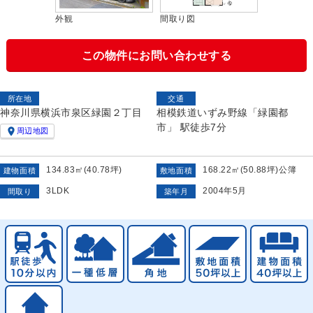
外観
間取り図
この物件にお問い合わせする
所在地
交通
神奈川県横浜市泉区緑園２丁目
相模鉄道いずみ野線「緑園都
市」 駅徒歩7分

周辺地図
134.83㎡(40.78坪)
168.22㎡(50.88坪)公簿
建物面積
敷地面積
3LDK
2004年5月
間取り
築年月