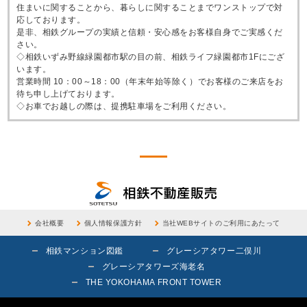
住まいに関することから、暮らしに関することまでワンストップで対
応しております。
是非、相鉄グループの実績と信頼・安心感をお客様自身でご実感くだ
さい。
◇相鉄いずみ野線緑園都市駅の目の前、相鉄ライフ緑園都市1Fにござ
います。
営業時間 10：00～18：00（年末年始等除く）でお客様のご来店をお
待ち申し上げております。
◇お車でお越しの際は、提携駐車場をご利用ください。
会社概要
個人情報保護方針
当社WEBサイトのご利用にあたって
相鉄マンション図鑑
グレーシアタワー二俣川
グレーシアタワーズ海老名
THE YOKOHAMA FRONT TOWER