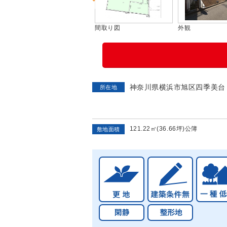
間取り図
外観
外観
神奈川県横浜市旭区四季美台
所在地
121.22㎡(36.66坪)公簿
敷地面積