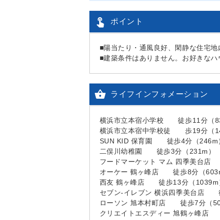

ポイント
■陽当たり・通風良好、閑静な住宅地
■建築条件はありません。お好きなハ

ライフインフォメーション
横浜市立本宿小学校 徒歩11分（8
横浜市立本宿中学校徒 歩19分（14
SUN KID 保育園 徒歩4分（246m
二俣川幼稚園 徒歩3分（231m）
フードマーケット マム 四季美台店 
オーケー 鶴ヶ峰店 徒歩8分（603
西友 鶴ヶ峰店 徒歩13分（1039m
セブン-イレブン 横浜四季美台店 徒
ローソン 旭本村町店 徒歩7分（50
クリエイトエスディー 旭鶴ヶ峰店 徒