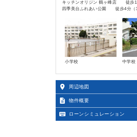
キッチンオリジン 鶴ヶ峰店 徒歩12
四季美台ふれあい公園 徒歩4分（3
小学校
中学校

周辺地図

物件概要

ローンシミュレーション