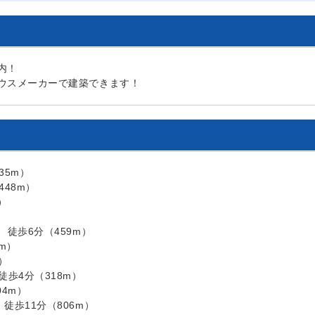
内！
ウスメーカーで建築できます！
35m）
48m）
）
徒歩6分（459m）
m）
）
歩4分（318m）
4m）
歩11分（806m）