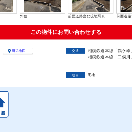
前面道路含む現地写真
前面道路含む現地写真
小学校
この物件にお問い合わせする
相模鉄道本線「鶴ケ峰」

周辺地図
交通
相模鉄道本線「二俣川」
宅地
地目