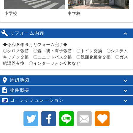
小学校
中学校

リフォーム内容
◆令和８年６月リフォーム完了◆
〇クロス張替 〇畳・襖・障子張替 〇トイレ交換 〇システム
キッチン交換 〇ユニットバス交換 〇洗面化粧台交換 〇ガス
給湯器交換 〇インターフォン交換など

周辺地図

物件概要

ローンシミュレーション