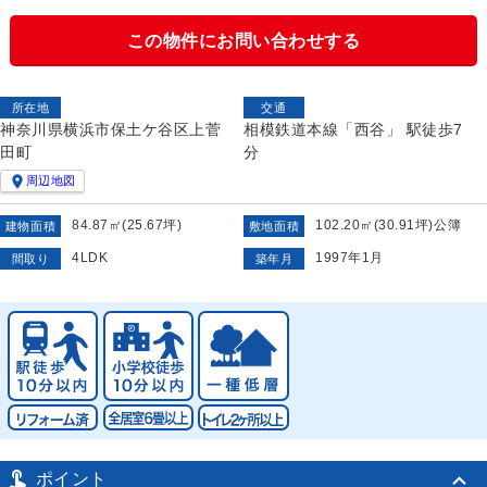
この物件にお問い合わせする
所在地
交通
神奈川県横浜市保土ケ谷区上菅
相模鉄道本線「西谷」 駅徒歩7
田町
分

周辺地図
84.87㎡(25.67坪)
102.20㎡(30.91坪)公簿
建物面積
敷地面積
4LDK
1997年1月
間取り
築年月

ポイント