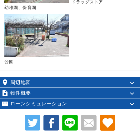
ドラッグストア
幼稚園、保育園
公園

周辺地図

物件概要

ローンシミュレーション