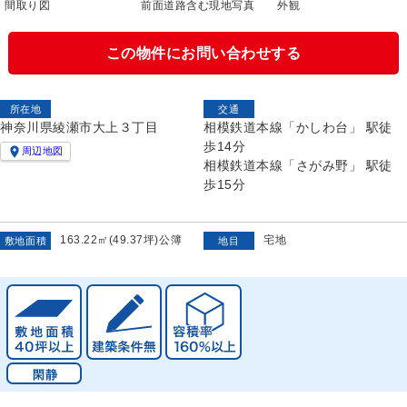
図
前面道路含む現地写真
外観
外観
この物件にお問い合わせする
所在地
交通
神奈川県綾瀬市大上３丁目
相模鉄道本線「かしわ台」 駅徒
歩14分

周辺地図
相模鉄道本線「さがみ野」 駅徒
歩15分
163.22㎡(49.37坪)公簿
宅地
敷地面積
地目