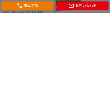
土地
1,380
phone
mail_outline
万円
電話する
お問い合わせ
690
万円
神奈川県綾瀬市深谷上７丁目
相模鉄道本線「さがみ野」 バス11分
神奈川県海老名市杉久保南３丁目
小田急電鉄小田原線「海老名」 バス
12分
会社概要
個人情報保護方針
当社WEBサイトのご利用にあたって
相鉄マンション図鑑
グレーシアタワー二俣川
グレーシアタワーズ海老名
THE YOKOHAMA FRONT TOWER
© SOTETSU REAL ESTATE SALES Co.,Ltd.