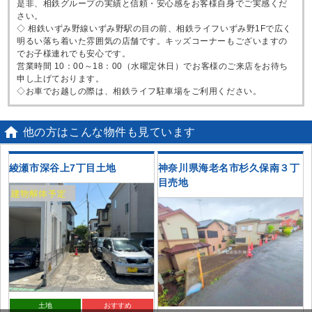
是非、相鉄グループの実績と信頼・安心感をお客様自身でご実感くだ
さい。
◇ 相鉄いずみ野線いずみ野駅の目の前、相鉄ライフいずみ野1Fで広く
明るい落ち着いた雰囲気の店舗です。キッズコーナーもございますの
でお子様連れでも安心です。
営業時間 10：00～18：00（水曜定休日）でお客様のご来店をお待ち
申し上げております。
◇お車でお越しの際は、相鉄ライフ駐車場をご利用ください。

他の方はこんな物件も見ています
綾瀬市深谷上7丁目土地
神奈川県海老名市杉久保南３丁
目売地
土地
おすすめ