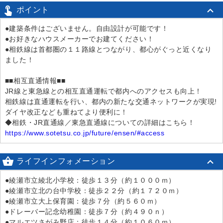

ポイント
●建築条件はございません。自由設計が可能です！
●お好きなハウスメーカーでお建てください！
●相鉄線は首都圏の１１路線とつながり、都心がぐっと近くなり
ました！
■■相互直通情報■■
JR線と東急線との相互直通運転で都内へのアクセスも向上！
相鉄線は直通運転を行い、都内の新たな交通ネットワークが実現!
ダイヤ改正なども重ねてより便利に！
◆相鉄・JR直通線／東急直通線についての詳細はこちら！
https://www.sotetsu.co.jp/future/ensen/#access

ライフインフォメーション
●綾瀬市立綾北小学校：徒歩１３分（約１０００ｍ）
●綾瀬市立北の台中学校：徒歩２２分（約１７２０ｍ）
●綾瀬市立大上保育園：徒歩７分（約５６０ｍ）
●ドレーバー記念幼稚園：徒歩７分（約４９０ｎ）
●マルエツさがみ野店：徒歩１４分（約１０６０ｍ）