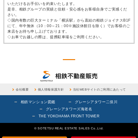
いただけるお手伝いを約束いたします。
是非、相鉄グループの実績と信頼・安心感をお客様自身でご実感くだ
さい。
◇国内有数の巨大ターミナル「横浜駅」から直結の相鉄ジョイナスB1F
にて、年中無休（10：00～21：00※施設休館日を除く）でお客様のご
来店をお待ち申し上げております。
◇お車でお越しの際は、提携駐車場をご利用ください。
会社概要
個人情報保護方針
当社WEBサイトのご利用にあたって
相鉄マンション図鑑
グレーシアタワー二俣川
グレーシアタワーズ海老名
THE YOKOHAMA FRONT TOWER
© SOTETSU REAL ESTATE SALES Co.,Ltd.