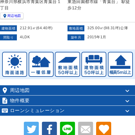
神奈川県横浜市青葉区青葉台１
東急田園都市線「青葉台」 駅徒
丁目
歩12分

周辺地図
212.91㎡(64.40坪)
325.00㎡(98.31坪)公簿
建物面積
敷地面積
4LDK
2015年1月
間取り
築年月

周辺地図

物件概要

ローンシミュレーション