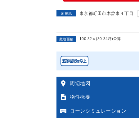
東京都町田市木曽東４丁目
所在地
100.32㎡(30.34坪)公簿
敷地面積

周辺地図

物件概要

ローンシミュレーション