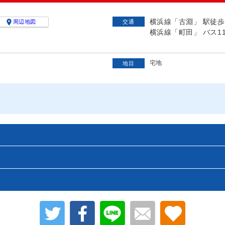
横浜線「古淵」 駅徒歩

周辺地図
交通
横浜線「町田」 バス1
宅地
地目