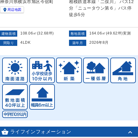
神奈川県横浜市旭区今宿町
相模鉄道本線「二俣川」 バス12
分「ニュータウン第６」バス停

周辺地図
徒歩5分
108.06㎡(32.68坪)
164.06㎡(49.62坪)実測
建物面積
敷地面積
4LDK
2026年8月
間取り
築年月

ライフインフォメーション