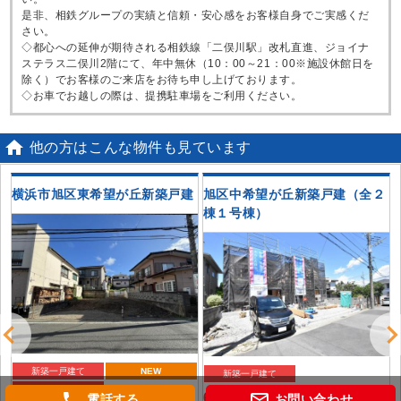
是非、相鉄グループの実績と信頼・安心感をお客様自身でご実感くだ
さい。
◇都心への延伸が期待される相鉄線「二俣川駅」改札直進、ジョイナ
ステラス二俣川2階にて、年中無休（10：00～21：00※施設休館日を
除く）でお客様のご来店をお待ち申し上げております。
◇お車でお越しの際は、提携駐車場をご利用ください。

他の方はこんな物件も見ています
丁
横浜市旭区東希望が丘新築戸建
旭区中希望が丘新築戸建（全２
棟１号棟）
新築一戸建て
NEW
新築一戸建て
おすすめ
phone
mail_outline
6,080
電話する
お問い合わせ
万円（税込）