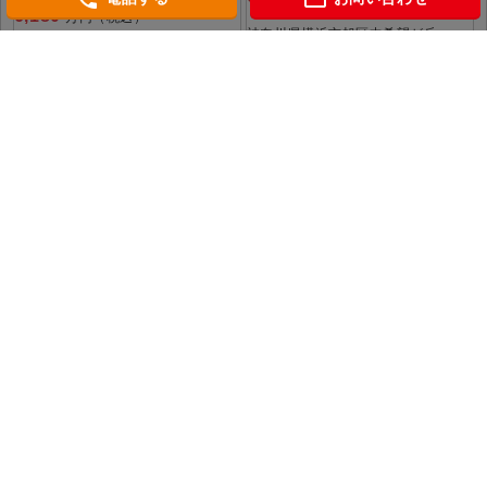
6,180
万円（税込）
神奈川県横浜市旭区中希望が丘
神奈川県横浜市旭区東希望が丘
相模鉄道本線「希望ケ丘」 駅徒歩9
相模鉄道本線「希望ケ丘」 駅徒歩11
分
分
会社概要
個人情報保護方針
当社WEBサイトのご利用にあたって
相鉄マンション図鑑
グレーシアタワー二俣川
グレーシアタワーズ海老名
THE YOKOHAMA FRONT TOWER
© SOTETSU REAL ESTATE SALES Co.,Ltd.