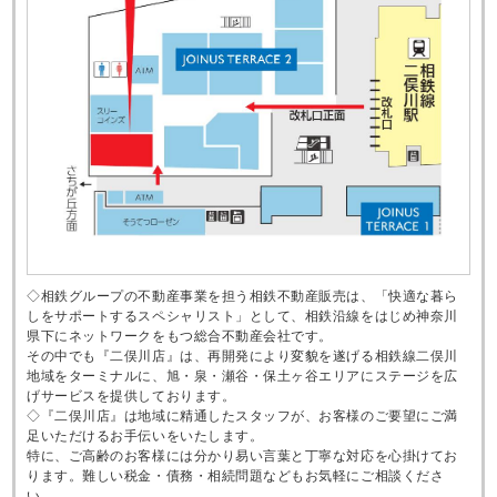
◇相鉄グループの不動産事業を担う相鉄不動産販売は、「快適な暮ら
しをサポートするスペシャリスト」として、相鉄沿線をはじめ神奈川
県下にネットワークをもつ総合不動産会社です。
その中でも『二俣川店』は、再開発により変貌を遂げる相鉄線二俣川
地域をターミナルに、旭・泉・瀬谷・保土ヶ谷エリアにステージを広
げサービスを提供しております。
◇『二俣川店』は地域に精通したスタッフが、お客様のご要望にご満
足いただけるお手伝いをいたします。
特に、ご高齢のお客様には分かり易い言葉と丁寧な対応を心掛けてお
ります。難しい税金・債務・相続問題などもお気軽にご相談くださ
い。