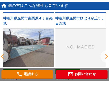

他の方はこんな物件も見ています
売
神奈川県座間市南栗原４丁目売
神奈川県座間市ひばりが丘５丁
地
目売地
土地
土地
phone
mail_outline
電話する
お問い合わせ
3,380
2,480
万円
万円
神奈川県座間市南栗原４丁目
神奈川県座間市ひばりが丘５丁目
駅
相模鉄道本線「かしわ台」 駅徒歩6
小田急電鉄江ノ島線「南林間」 バス
分
12分