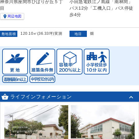
神奈川県座間市ひばりが丘５丁
小田急電鉄江ノ島線「南林間」
目
バス12分「工機入口」バス停徒
歩4分

周辺地図
120.10㎡(36.33坪)実測
畑
敷地面積
地目

ライフインフォメーション