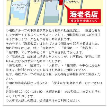
◇相鉄グループの不動産事業を担う相鉄不動産販売は、「快適な暮ら
しをサポートするスペシャリスト」として、相鉄沿線をはじめ神奈川
県下にネットワークをもつ総合不動産会社です。
その中でも『海老名店』はおかげさまで開設から30年を超えました。
相鉄沿線をはじめ、特に「海老名市」・「綾瀬市」・「大和市」・
「座間市」エリアを中心にサービスを提供しております。
◇『海老名店』は地域に精通したスタッフが、お客様のご要望にご満
足いただけるお手伝いを約束いたします。
「海老名市」・「綾瀬市」・「大和市」・「座間市」を中心にお住み
替えをご検討されているお客様はお気軽にご相談ください。
是非、相鉄グループの実績と信頼・安心感をお客様自身でご実感くだ
さい。
◇相鉄線海老名駅から徒歩5分、「横浜銀行 海老名支店」前にございま
す。
営業時間 10：00～18：00（水曜定休日）でお客様のご来店をお待ち
申し上げております。
◇お車でお越しの際は、提携駐車場をご利用ください。