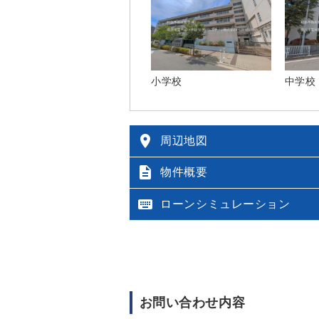
小学校
中学校

周辺地図

物件概要

ローンシミュレーション
お問い合わせ内容