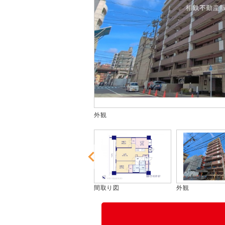
外観
間取り図
外観
エントランス