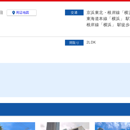
目
京浜東北・根岸線「横浜

周辺地図
交通
東海道本線「横浜」 駅
根岸線「横浜」 駅徒歩
2LDK
間取り