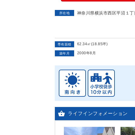
神奈川県横浜市西区平沼１丁
所在地
62.34㎡(18.85坪)
専有面積
2000年8月
築年月

ライフインフォメーション