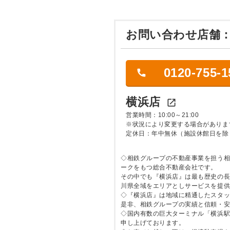
お問い合わせ店舗
0120-755-1
横浜店

営業時間：10:00～21:00
※状況により変更する場合がありま
定休日：年中無休（施設休館日を除
◇相鉄グループの不動産事業を担う
ークをもつ総合不動産会社です。
その中でも『横浜店』は最も歴史の
川県全域をエリアとしサービスを提
◇『横浜店』は地域に精通したスタ
是非、相鉄グループの実績と信頼・
◇国内有数の巨大ターミナル「横浜駅」
申し上げております。