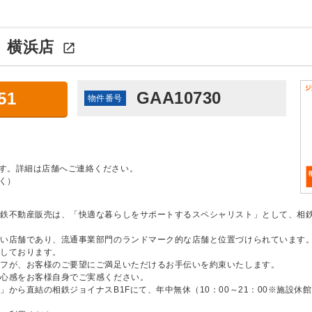
：
横浜店

GAA10730
51
物件番号
す。詳細は店舗へご連絡ください。
く）
相鉄不動産販売は、「快適な暮らしをサポートするスペシャリスト」として、相
長い店舗であり、流通事業部門のランドマーク的な店舗と位置づけられています
供しております。
ッフが、お客様のご要望にご満足いただけるお手伝いを約束いたします。
安心感をお客様自身でご実感ください。
から直結の相鉄ジョイナスB1Fにて、年中無休（10：00～21：00※施設