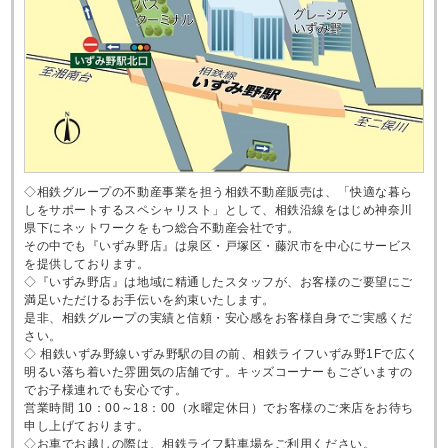
◇相鉄グループの不動産事業を担う相鉄不動産販売は、「快適な暮ら
しをサポートするスペシャリスト」として、相鉄沿線をはじめ神奈川
県下にネットワークをもつ総合不動産会社です。
その中でも『いずみ野店』は泉区・戸塚区・藤沢市を中心にサービス
を提供しております。
◇『いずみ野店』は地域に精通したスタッフが、お客様のご要望にご
満足いただけるお手伝いを約束いたします。
是非、相鉄グループの実績と信頼・安心感をお客様自身でご実感くだ
さい。
◇ 相鉄いずみ野線いずみ野駅の目の前、相鉄ライフいずみ野1Fで広く
明るい落ち着いた雰囲気の店舗です。キッズコーナーもございますの
でお子様連れでも安心です。
営業時間 10：00～18：00（水曜定休日）でお客様のご来店をお待ち
申し上げております。
◇お車でお越しの際は、相鉄ライフ駐車場をご利用ください。