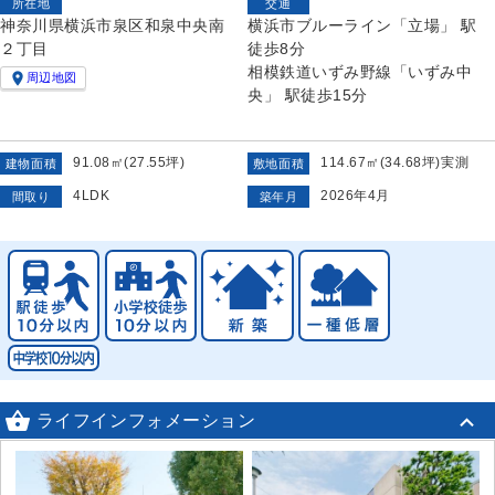
所在地
交通
神奈川県横浜市泉区和泉中央南
横浜市ブルーライン「立場」 駅
２丁目
徒歩8分
相模鉄道いずみ野線「いずみ中

周辺地図
央」 駅徒歩15分
91.08㎡(27.55坪)
114.67㎡(34.68坪)実測
建物面積
敷地面積
4LDK
2026年4月
間取り
築年月

ライフインフォメーション