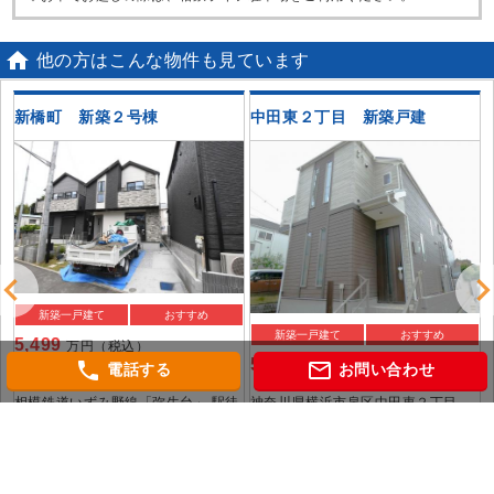

他の方はこんな物件も見ています
築
新橋町 新築２号棟
中田東２丁目 新築戸建
新築一戸建て
おすすめ
新築一戸建て
おすすめ
5,499
万円（税込）
5,698
phone
mail_outline
万円
電話する
お問い合わせ
神奈川県横浜市泉区新橋町
神奈川県横浜市泉区中田東２丁目
相模鉄道いずみ野線「弥生台」 駅徒
横浜市ブルーライン「中田」 駅徒歩
歩13分
12分
バ