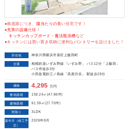
●南道路につき、
陽当たりの良
い住宅です！
●
充実の設備
仕様！
キッチンカップボード・魔法瓶浴槽
など
●キッチンには買い置き収納に便利な
パントリー
を設けました！
神奈川県横浜市泉区上飯田町
所在地
相模鉄道いずみ野線「いずみ野」 バス12分「上飯田」
交通
バス停徒歩3分
小田急電鉄江ノ島線「高座渋谷」 駅徒歩28分
4,295
価格
万円
158.24㎡(47.86坪)
敷地面積
91.59㎡(27.70坪)
建物面積
3LDK
間取り
2026年8月
築年月（竣工予
定）