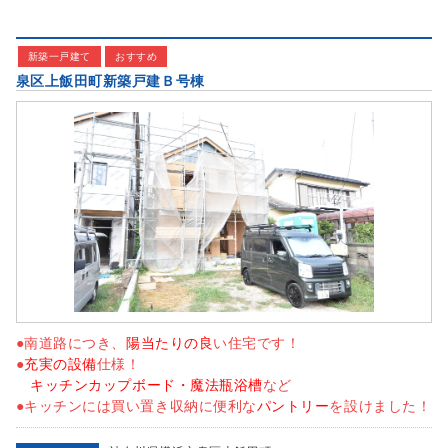
新築一戸建て
おすすめ
泉区上飯田町新築戸建Ｂ号棟
●南道路につき、
陽当たりの良
い住宅です！
●
充実の設備
仕様！
キッチンカップボード・魔法瓶浴槽
など
●キッチンには買い置き収納に便利な
パントリー
を設けました！