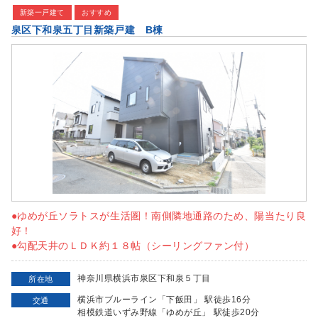
新築一戸建て
おすすめ
泉区下和泉五丁目新築戸建 B棟
●ゆめが丘ソラトスが生活圏！南側隣地通路のため、陽当たり良
好！
●勾配天井のＬＤＫ約１８帖（シーリングファン付）
神奈川県横浜市泉区下和泉５丁目
所在地
横浜市ブルーライン「下飯田」 駅徒歩16分
交通
相模鉄道いずみ野線「ゆめが丘」 駅徒歩20分