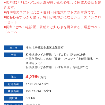
■吹き抜けリビングは光と風が舞い込む心地よく家族の会話も響
きます。
■約８帖のロフトは安全＋便利＝階段式ロフトの新常識です。
■靴も心もすっきり整う、毎日が軽やかになるシューズインクロ
ーゼット
■寝室にはWICを設置。収納力と安らぎを両立する、理想のベッ
ドルーム
神奈川県横浜市泉区上飯田町
所在地
相模鉄道いずみ野線「いずみ野」 駅徒歩19分
交通
小田急電鉄江ノ島線「長後」 バス9分「上飯田団地」バ
ス停徒歩1分
相模鉄道いずみ野線「いずみ中央」 駅徒歩20分
4,295
価格
万円
77.98㎡(23.58坪)
敷地面積
104.56㎡(31.62坪)
建物面積
2SLDK
間取り