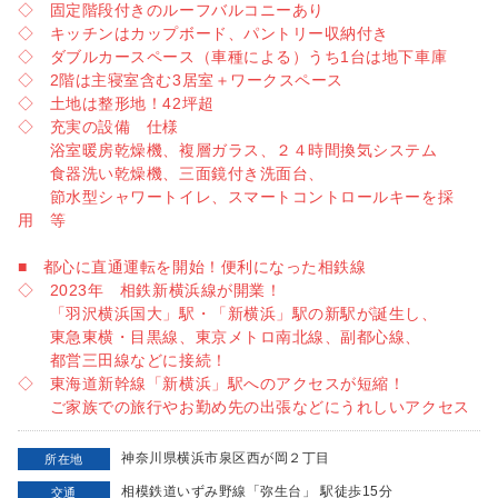
◇ 固定階段付きのルーフバルコニーあり
◇ キッチンはカップボード、パントリー収納付き
◇ ダブルカースペース（車種による）うち1台は地下車庫
◇ 2階は主寝室含む3居室＋ワークスペース
◇ 土地は整形地！42坪超
◇ 充実の設備 仕様
浴室暖房乾燥機、複層ガラス、２４時間換気システム
食器洗い乾燥機、三面鏡付き洗面台、
節水型シャワートイレ、スマートコントロールキーを採
用 等
■ 都心に直通運転を開始！便利になった相鉄線
◇ 2023年 相鉄新横浜線が開業！
「羽沢横浜国大」駅・「新横浜」駅の新駅が誕生し、
東急東横・目黒線、東京メトロ南北線、副都心線、
都営三田線などに接続！
◇ 東海道新幹線「新横浜」駅へのアクセスが短縮！
ご家族での旅行やお勤め先の出張などにうれしいアクセス
神奈川県横浜市泉区西が岡２丁目
所在地
相模鉄道いずみ野線「弥生台」 駅徒歩15分
交通