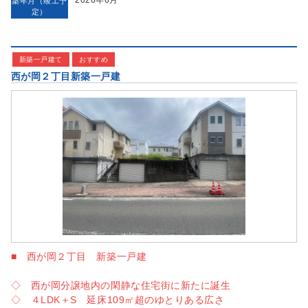
2026年6月
築年月（竣工予
定）
新築一戸建て
おすすめ
西が岡２丁目新築一戸建
■ 西が岡２丁目 新築一戸建
◇ 西が岡分譲地内の閑静な住宅街に新たに誕生
◇ ４LDK＋S 延床109㎡超のゆとりある広さ