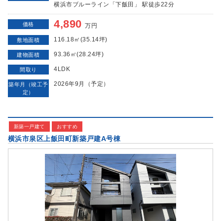
横浜市ブルーライン「下飯田」 駅徒歩22分
4,890
価格
万円
116.18㎡(35.14坪)
敷地面積
93.36㎡(28.24坪)
建物面積
4LDK
間取り
2026年9月（予定）
築年月（竣工予
定）
新築一戸建て
おすすめ
横浜市泉区上飯田町新築戸建A号棟