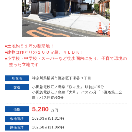
●土地約５１坪の整形地！
●建物はゆとりの１００㎡超、４ＬＤＫ！
●小学校・中学校・スーパーなど徒歩圏内にあり、子育て環境の
整った立地です！
神奈川県横浜市瀬谷区下瀬谷３丁目
所在地
小田急電鉄江ノ島線「桜ヶ丘」 駅徒歩19分
交通
小田急電鉄江ノ島線「大和」 バス25分「下瀬谷第二公
園」バス停徒歩3分
5,280
価格
万円
169.63㎡(51.31坪)
敷地面積
102.68㎡(31.06坪)
建物面積