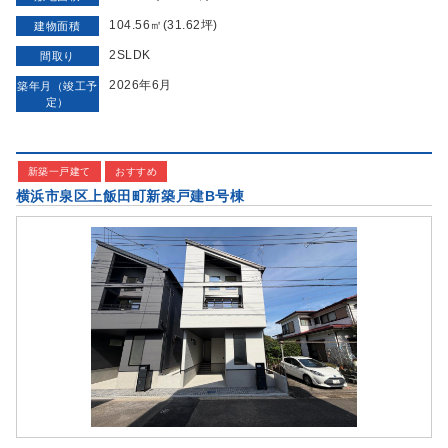
104.56㎡(31.62坪)
建物面積
2SLDK
間取り
2026年6月
築年月（竣工予
定）
新築一戸建て
おすすめ
横浜市泉区上飯田町新築戸建B号棟