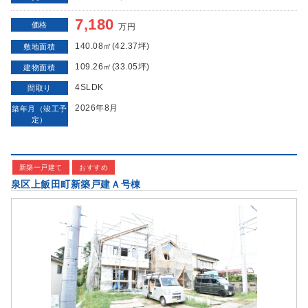
7,180
価格
万円
140.08㎡(42.37坪)
敷地面積
109.26㎡(33.05坪)
建物面積
4SLDK
間取り
2026年8月
築年月（竣工予
定）
新築一戸建て
おすすめ
泉区上飯田町新築戸建Ａ号棟