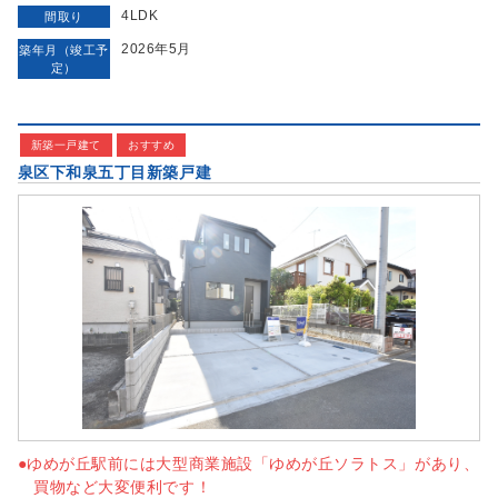
4LDK
間取り
2026年5月
築年月（竣工予
定）
新築一戸建て
おすすめ
泉区下和泉五丁目新築戸建
●ゆめが丘駅前には大型商業施設「ゆめが丘ソラトス」があり、
買物など大変便利です！