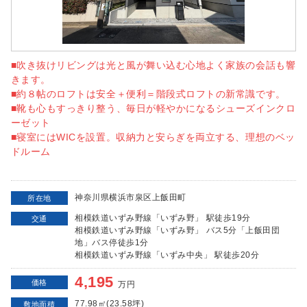
■吹き抜けリビングは光と風が舞い込む心地よく家族の会話も響
きます。
■約８帖のロフトは安全＋便利＝階段式ロフトの新常識です。
■靴も心もすっきり整う、毎日が軽やかになるシューズインクロ
ーゼット
■寝室にはWICを設置。収納力と安らぎを両立する、理想のベッ
ドルーム
神奈川県横浜市泉区上飯田町
所在地
相模鉄道いずみ野線「いずみ野」 駅徒歩19分
交通
相模鉄道いずみ野線「いずみ野」 バス5分「上飯田団
地」バス停徒歩1分
相模鉄道いずみ野線「いずみ中央」 駅徒歩20分
4,195
価格
万円
77.98㎡(23.58坪)
敷地面積