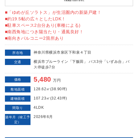
■「ゆめが丘ソラトス」が生活圏内の新築戸建！
■約19.5帖の広々としたLDK！
■駐車スペース2台分あり(車種による)
■南西角地につき陽当たり・通風良好！
■南向きバルコニー2箇所あり
神奈川県横浜市泉区下和泉４丁目
所在地
横浜市ブルーライン「下飯田」 バス3分「いずみ台」バ
交通
ス停徒歩7分
5,480
価格
万円
128.62㎡(38.90坪)
敷地面積
107.23㎡(32.43坪)
建物面積
4LDK
間取り
2026年6月
築年月（竣工予
定）