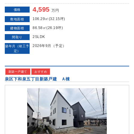
4,595
価格
万円
106.29㎡(32.15坪)
敷地面積
86.58㎡(26.19坪)
建物面積
2SLDK
間取り
2026年9月（予定）
築年月（竣工予
定）
新築一戸建て
おすすめ
泉区下和泉五丁目新築戸建 Ａ棟