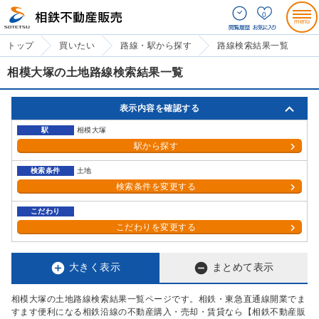
0
トップ
買いたい
路線・駅から探す
路線検索結果一覧
相模大塚の土地路線検索結果一覧
表示内容を確認する
駅
相模大塚
駅から探す
検索条件
土地
検索条件を変更する
こだわり
こだわりを変更する


大きく表示
まとめて表示
相模大塚の土地路線検索結果一覧ページです。相鉄・東急直通線開業でま
すます便利になる相鉄沿線の不動産購入・売却・賃貸なら【相鉄不動産販