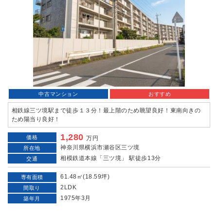
中古マンション
おすすめ
相鉄線三ツ境駅まで徒歩１３分！最上階のため眺望良好！東南向きの
ため陽当り良好！
1,280
価格
万円
神奈川県横浜市瀬谷区三ツ境
所在地
相模鉄道本線「三ツ境」 駅徒歩13分
交通
61.48㎡(18.59坪)
専有面積
2LDK
間取り
1975年3月
築年月