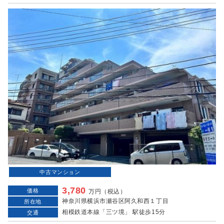
中古マンション
3,780
価格
万円（税込）
神奈川県横浜市瀬谷区阿久和西１丁目
所在地
相模鉄道本線「三ツ境」 駅徒歩15分
交通