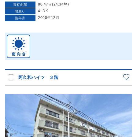
80.47㎡(24.34坪)
専有面積
4LDK
間取り
2000年12月
築年月
阿久和ハイツ ３階