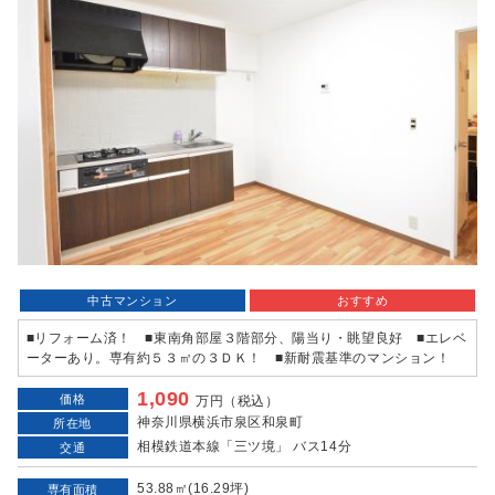
中古マンション
おすすめ
■リフォーム済！ ■東南角部屋３階部分、陽当り・眺望良好 ■エレベ
ーターあり。専有約５３㎡の３ＤＫ！ ■新耐震基準のマンション！
1,090
価格
万円（税込）
神奈川県横浜市泉区和泉町
所在地
相模鉄道本線「三ツ境」 バス14分
交通
53.88㎡(16.29坪)
専有面積