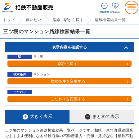
0
トップ
買いたい
路線・駅から探す
路線検索結果一覧
三ツ境のマンション路線検索結果一覧
表示内容を確認する
駅
三ツ境
駅から探す
検索条件
マンション
検索条件を変更する
こだわり
こだわりを変更する


大きく表示
まとめて表示
三ツ境のマンション路線検索結果一覧ページです。相鉄・東急直通線開業
でますます便利になる相鉄沿線の不動産購入・売却・賃貸なら【相鉄不動