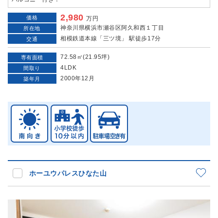
2,980
価格
万円
神奈川県横浜市瀬谷区阿久和西１丁目
所在地
相模鉄道本線「三ツ境」 駅徒歩17分
交通
72.58㎡(21.95坪)
専有面積
4LDK
間取り
2000年12月
築年月
ホーユウパレスひなた山