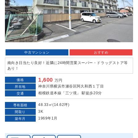
中古マンション
おすすめ
南向き日当たり良好！近隣に24時間営業スーパー・ドラッグストア等
あり！
1,600
価格
万円
神奈川県横浜市瀬谷区阿久和西１丁目
所在地
相模鉄道本線「三ツ境」 駅徒歩20分
交通
48.33㎡(14.62坪)
専有面積
3K
間取り
1969年1月
築年月