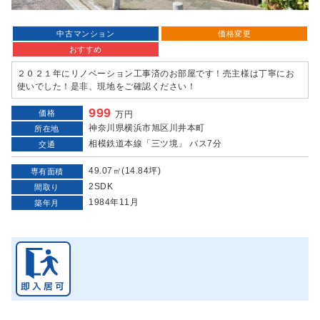
中古マンション
価格変更
おすすめ
２０２１年にリノベーション工事済のお部屋です！売主様は丁寧にお
使いでした！是非、現地をご確認ください！
999
価格
万円
神奈川県横浜市旭区川井本町
所在地
相模鉄道本線「三ツ境」 バス7分
交通
49.07㎡(14.84坪)
専有面積
2SDK
間取り
1984年11月
築年月