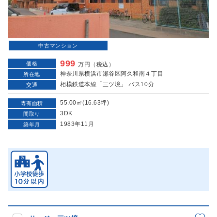
中古マンション
999
価格
万円（税込）
神奈川県横浜市瀬谷区阿久和南４丁目
所在地
相模鉄道本線「三ツ境」 バス10分
交通
55.00㎡(16.63坪)
専有面積
3DK
間取り
1983年11月
築年月