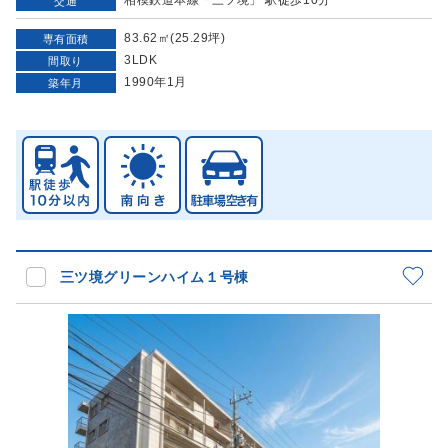
交通
83.62㎡(25.29坪)
専有面積
3LDK
間取り
1990年1月
築年月
三ツ境グリーンハイム１号棟