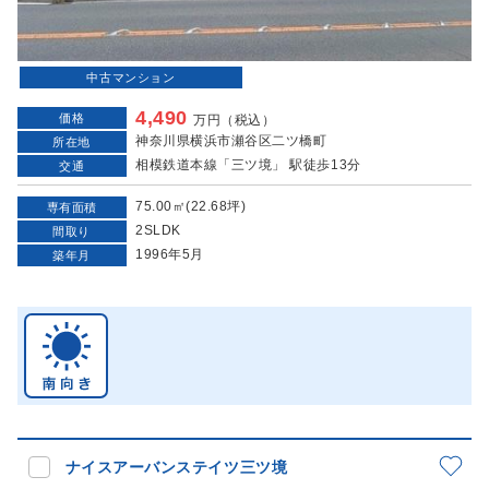
中古マンション
4,490
価格
万円（税込）
神奈川県横浜市瀬谷区二ツ橋町
所在地
相模鉄道本線「三ツ境」 駅徒歩13分
交通
75.00㎡(22.68坪)
専有面積
2SLDK
間取り
1996年5月
築年月
ナイスアーバンステイツ三ツ境