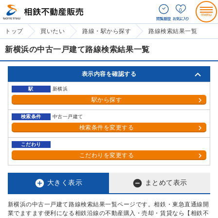
0
トップ
買いたい
路線・駅から探す
路線検索結果一覧
新横浜の中古一戸建て路線検索結果一覧
表示内容を確認する
駅
新横浜
駅から探す
検索条件
中古一戸建て
検索条件を変更する
こだわり
こだわりを変更する


大きく表示
まとめて表示
新横浜の中古一戸建て路線検索結果一覧ページです。相鉄・東急直通線開
業でますます便利になる相鉄沿線の不動産購入・売却・賃貸なら【相鉄不