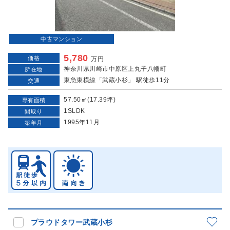
中古マンション
5,780
価格
万円
神奈川県川崎市中原区上丸子八幡町
所在地
東急東横線「武蔵小杉」 駅徒歩11分
交通
57.50㎡(17.39坪)
専有面積
1SLDK
間取り
1995年11月
築年月
プラウドタワー武蔵小杉