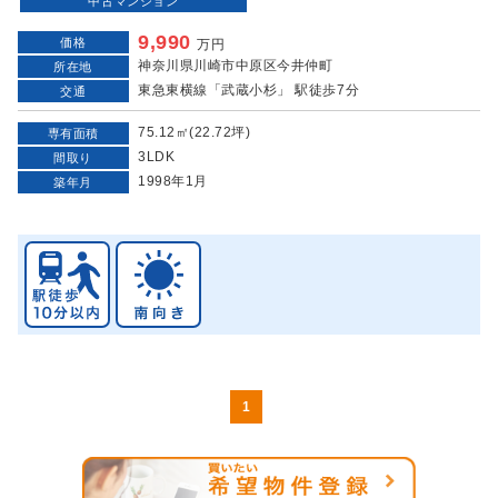
中古マンション
9,990
価格
万円
神奈川県川崎市中原区今井仲町
所在地
東急東横線「武蔵小杉」 駅徒歩7分
交通
75.12㎡(22.72坪)
専有面積
3LDK
間取り
1998年1月
築年月
1