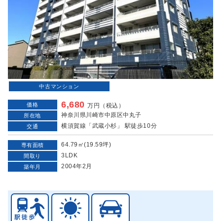
中古マンション
6,680
価格
万円（税込）
神奈川県川崎市中原区中丸子
所在地
横須賀線「武蔵小杉」 駅徒歩10分
交通
64.79㎡(19.59坪)
専有面積
3LDK
間取り
2004年2月
築年月