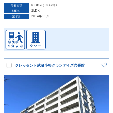
61.06㎡(18.47坪)
専有面積
2LDK
間取り
2014年11月
築年月
クレッセント武蔵小杉グランデイズ弐番館