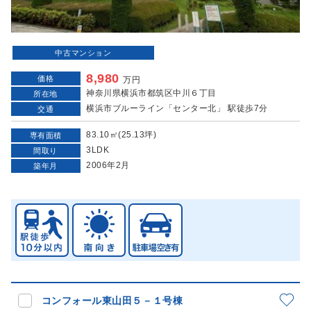
中古マンション
8,980
価格
万円
神奈川県横浜市都筑区中川６丁目
所在地
横浜市ブルーライン「センター北」 駅徒歩7分
交通
83.10㎡(25.13坪)
専有面積
3LDK
間取り
2006年2月
築年月
コンフォール東山田５－１号棟