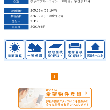
横浜市ブルーライン「仲町台」 駅徒歩12分
交通
205.59㎡(62.19坪)
建物面積
326.92㎡(98.89坪)公簿
敷地面積
3LDK
間取り
2001年6月
築年月
1