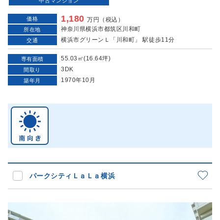
中古マンション
1,180
価格
万円（税込）
神奈川県横浜市都筑区川和町
所在地
横浜市グリーンＬ「川和町」 駅徒歩11分
交通
55.03㎡(16.64坪)
専有面積
3DK
間取り
1970年10月
築年月
パークシティＬａＬａ横浜