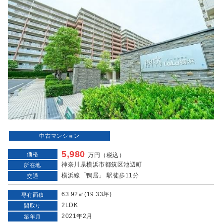
中古マンション
5,980
価格
万円（税込）
神奈川県横浜市都筑区池辺町
所在地
横浜線「鴨居」 駅徒歩11分
交通
63.92㎡(19.33坪)
専有面積
2LDK
間取り
2021年2月
築年月