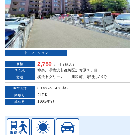
中古マンション
2,780
価格
万円（税込）
神奈川県横浜市都筑区加賀原１丁目
所在地
横浜市グリーンＬ「川和町」 駅徒歩19分
交通
63.99㎡(19.35坪)
専有面積
2LDK
間取り
1992年8月
築年月