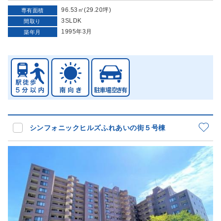
96.53㎡(29.20坪)
専有面積
3SLDK
間取り
1995年3月
築年月
シンフォニックヒルズふれあいの街５号棟