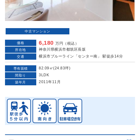
中古マンション
6,180
価格
万円（税込）
神奈川県横浜市都筑区長坂
所在地
横浜市ブルーライン「センター南」 駅徒歩14分
交通
82.09㎡(24.83坪)
専有面積
3LDK
間取り
2011年11月
築年月