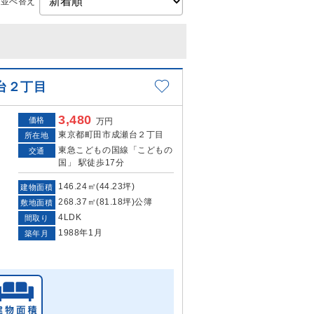
並べ替え
台２丁目
3,480
価格
万円
東京都町田市成瀬台２丁目
所在地
東急こどもの国線「こどもの
交通
国」 駅徒歩17分
146.24㎡(44.23坪)
建物面積
268.37㎡(81.18坪)公簿
敷地面積
4LDK
間取り
1988年1月
築年月