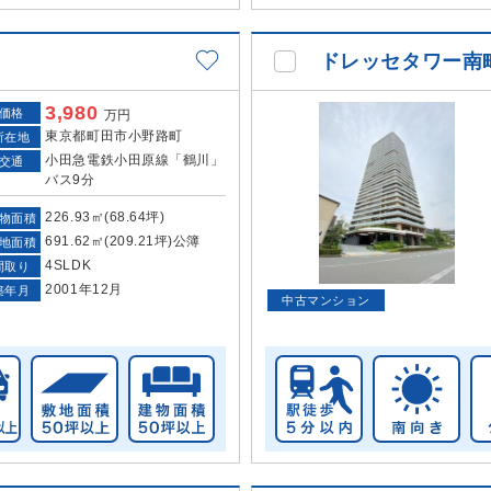
ドレッセタワー南
3,980
価格
万円
東京都町田市小野路町
所在地
小田急電鉄小田原線「鶴川」
交通
バス9分
226.93㎡(68.64坪)
物面積
691.62㎡(209.21坪)公簿
地面積
4SLDK
間取り
2001年12月
築年月
中古マンション