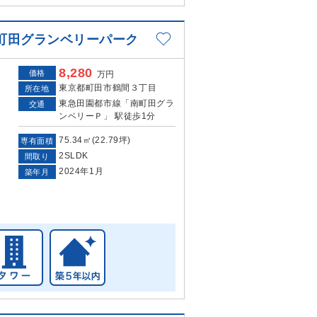
町田グランベリーパーク
8,280
価格
万円
東京都町田市鶴間３丁目
所在地
東急田園都市線「南町田グラ
交通
ンベリーＰ」 駅徒歩1分
75.34㎡(22.79坪)
専有面積
2SLDK
間取り
2024年1月
築年月