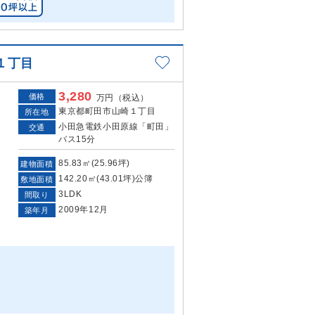
１丁目
3,280
価格
万円（税込）
東京都町田市山崎１丁目
所在地
小田急電鉄小田原線「町田」
交通
バス15分
85.83㎡(25.96坪)
建物面積
142.20㎡(43.01坪)公簿
敷地面積
3LDK
間取り
2009年12月
築年月