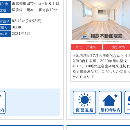
東京都町田市小山ヶ丘６丁目
所在地
横浜線「橋本」 駅徒歩19分
交通
82.41㎡(24.92坪)
有面積
3LDK
間取り
2021年4月
築年月
中古一戸建て
おすすめ
土地面積約77坪の圧倒的なゆとり
並列3台駐車可、2020年築の築浅
4LDK。10帖の主寝室や将来仕切
る子供部屋など、こだわりが詰ま
たお住まい！