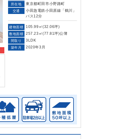
東京都町田市小野路町
所在地
小田急電鉄小田原線「鶴川」
交通
バス12分
105.99㎡(32.06坪)
建物面積
257.23㎡(77.81坪)公簿
敷地面積
3LDK
間取り
2020年3月
築年月
！
れ
っ