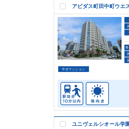
アビダス町田中町ウエ
専
中古マンション
ユニヴェルシオール学