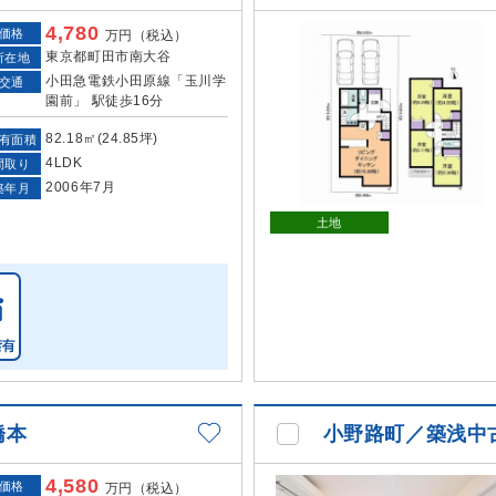
4,780
価格
万円（税込）
東京都町田市南大谷
所在地
小田急電鉄小田原線「玉川学
交通
園前」 駅徒歩16分
82.18㎡(24.85坪)
有面積
4LDK
間取り
2006年7月
築年月
土地
橋本
小野路町／築浅中
4,580
価格
万円（税込）