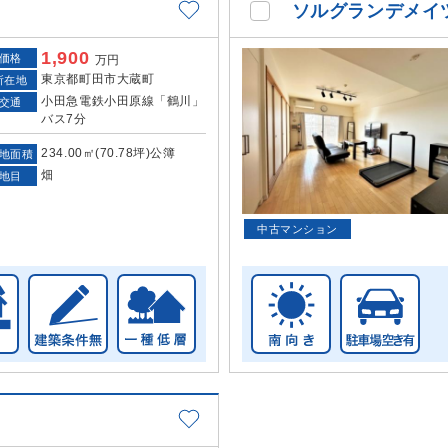
ソルグランデメイ
1,900
価格
万円
東京都町田市大蔵町
所在地
小田急電鉄小田原線「鶴川」
交通
バス7分
234.00㎡(70.78坪)公簿
地面積
畑
地目
中古マンション