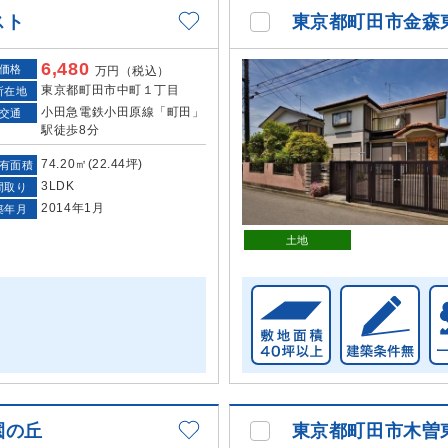
スト
東京都町田市金森
6,480
価格
万円（税込）
東京都町田市中町１丁目
所在地
小田急電鉄小田原線「町田」
交通
駅徒歩8分
74.20㎡(22.44坪)
有面積
3LDK
間取り
2014年1月
築年月
土地
園の丘
東京都町田市木曽