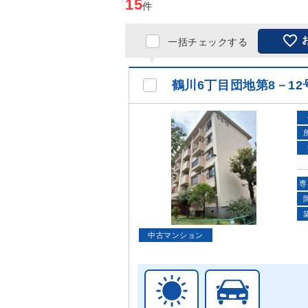
15
件

一括チェックする
鶴川6丁目団地第8－12
専
中古マンション