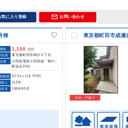

お気に入り登録
お問い合わせ
号棟
東京都町田市成瀬
1,150
価格
万円
東京都町田市鶴川６丁目
所在地
小田急電鉄小田原線「鶴川」
交通
駅徒歩20分
62.01㎡(18.75坪)
有面積
3LDK
間取り
1968年5月
築年月
中古一戸建て