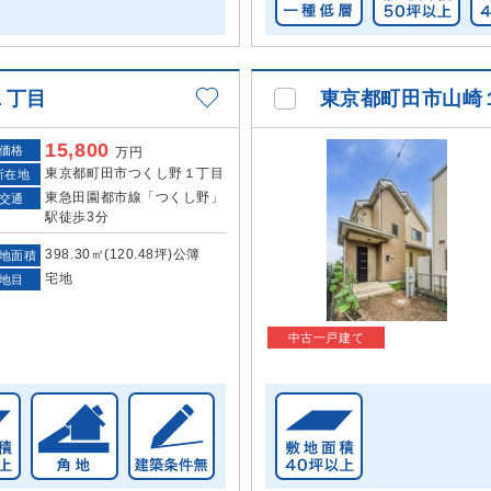
１丁目
東京都町田市山崎
15,800
価格
万円
東京都町田市つくし野１丁目
所在地
東急田園都市線「つくし野」
交通
駅徒歩3分
398.30㎡(120.48坪)公簿
地面積
宅地
地目
中古一戸建て