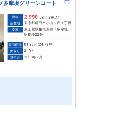
ツ多摩境グリーンコート
2,990
価格
万円（税込）
東京都町田市小山ヶ丘１丁目
所在地
京王電鉄相模原線「多摩境」
交通
駅徒歩22分
81.98㎡(24.79坪)
専有面積
3LDK
間取り
2008年2月
築年月