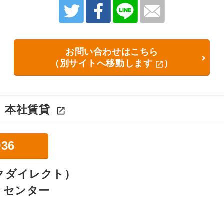
お問い合わせはこちら
（別サイトへ移動します
）

：
本社賃貸

036
パークダイレクト）
トセンター