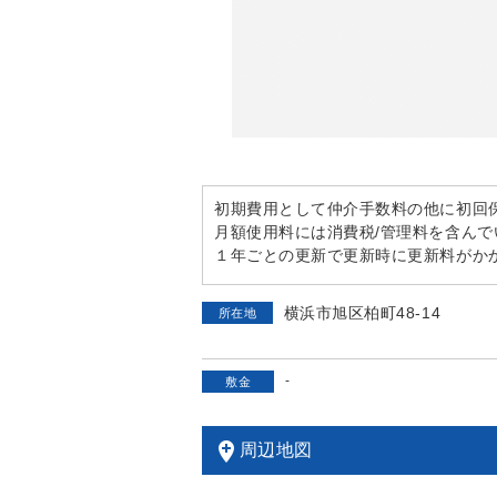
初期費用として仲介手数料の他に初回
月額使用料には消費税/管理料を含んで
１年ごとの更新で更新時に更新料がかか
横浜市旭区柏町48-14
所在地
-
敷金
add_location
周辺地図