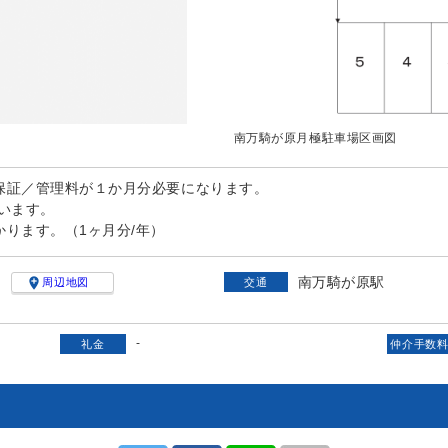
南万騎が原月極駐車場区画図
保証／管理料が１か月分必要になります。
います。
ります。（1ヶ月分/年）
南万騎が原駅
add_location
周辺地図
交通
-
礼金
仲介手数