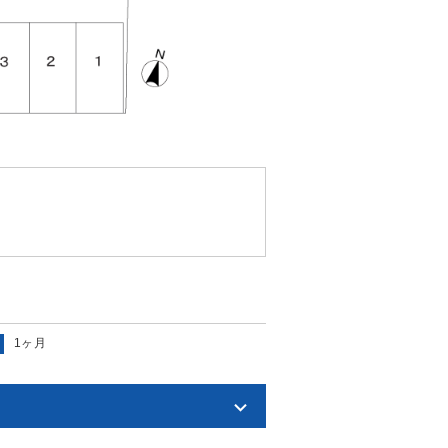
1ヶ月
料