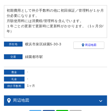
初期費用として仲介手数料の他に初回保証／管理料が１か月
分必要になります。
月額使用料には消費税/管理料を含んでいます。
１年ごとの更新で更新時に更新料がかかります。（1ヶ月分/
年）
横浜市泉区緑園5-30-3
所在地
add_location
周辺地図
緑園都市駅
交通
-
敷金
-
礼金
1ヶ月
仲介手数料
add_location
周辺地図