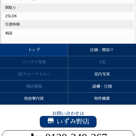
間取り
2SLDK
引渡時期
相談
卜ップ
区画・間取り
パノラマ写真
VR
3Dウォークスルー
室内写真
周辺環境
設備・仕様
現地案内図
物件概要
お問い合わせは
store_mall_directory
いずみ野店