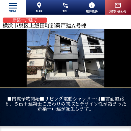
add_location
settings_phone
info
mail_outline
MENU
MAP
TEL
物件概要
お問い合わせ
新築一戸建て
横浜市泉区上飯田町新築戸建A号棟
■内覧予約開始■リビング電動シャッター付■前面道路
６．５ｍ＋建築士こだわりの間取とデザイン性が詰まった
新築一戸建が誕生します。