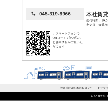
045-319-8966
本社賃
受付時間：10:00
定休日：毎週水
←スマートフォンで
QRコードを読み込む
と詳細情報がご覧いた
だけます！
神奈川県知事(2)第30260号
(一社)
© SOTETSU R